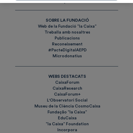
Etiquetes
SOBRE LA FUNDACIÓ
Web de la Fundació ”la Caixa”
Treballa amb nosaltres
Publicacions
Reconeixement
#PacteDigitalAEPD
Microdonatius
WEBS DESTACATS
CaixaForum
CaixaResearch
CaixaForum+
L'Observatori Social
Museu de la Ciència CosmoCaixa
Fundação ”la Caixa”
EduCaixa
”la Caixa” Foundation
Incorpora