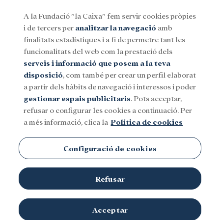
A la Fundació ”la Caixa” fem servir cookies pròpies
i de tercers per
analitzar la navegació
amb
Menu
finalitats estadístiques i a fi de permetre tant les
funcionalitats del web com la prestació dels
serveis i informació que posem a la teva
Social
Investigació i beques
Cultura
disposició
, com també per crear un perfil elaborat
a partir dels hàbits de navegació i interessos i poder
gestionar espais publicitaris
. Pots acceptar,
Josep Ramoneda
refusar o configurar les cookies a continuació. Per
a més informació, clica la
Política de cookies
Configuració de cookies
Refusar
TEMES
Social
Investigació i beques
Cultura
Acceptar