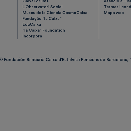
CaixaForum+
Atenció a l'us
L'Observatori Social
Termes i condi
Museu de la Ciència CosmoCaixa
Mapa web
Fundação ”la Caixa”
EduCaixa
”la Caixa” Foundation
Incorpora
© Fundación Bancaria Caixa d'Estalvis i Pensions de Barcelona, ”