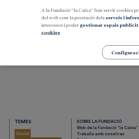
A la Fundació ”la Caixa” fem servir cookies pr
Menu
del web com la prestació dels
serveis i info
interessos i poder
gestionar espais publicit
cookies
Portada
Etiquetes
Configurac
TEMES
SOBRE LA FUNDACIÓ
Web de la Fundació ”la Caixa”
Social
Treballa amb nosaltres