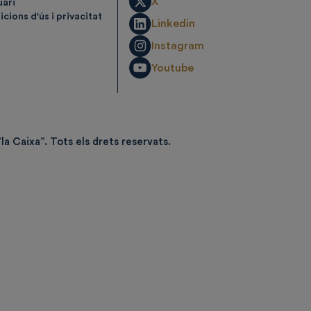
X
uari
cions d'ús i privacitat
Linkedin
Instagram
Youtube
la Caixa”.
Tots els drets reservats.