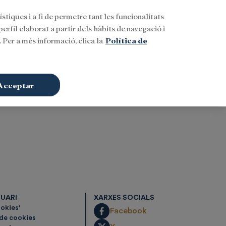
stiques i a fi de permetre tant les funcionalitats
Buscar
CAT
Iniciar sessió
erfil elaborat a partir dels hàbits de navegació i
 Per a més informació, clica la
Política de
Acceptar
SUARI
XARXES SOCIALS
ookies'
Facebook
 de cookies