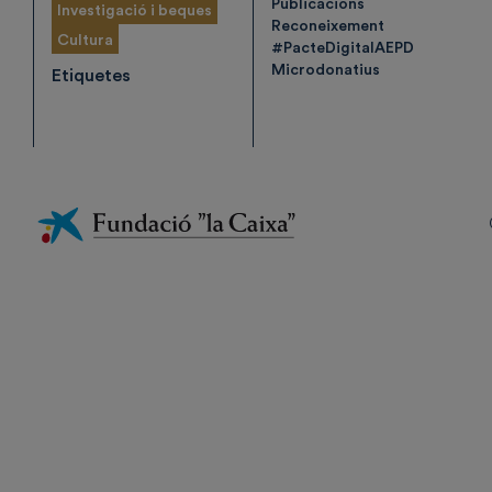
Publicacions
Investigació i beques
Reconeixement
Cultura
#PacteDigitalAEPD
Microdonatius
Etiquetes
Fundación
La
Caixa