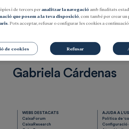
òpies i de tercers per
analitzar la navegació
amb finalitats estadí
rmació que posem a la teva disposició
, com també per crear un p
aris
. Pots acceptar, refusar o configurar les cookies a continuació.
Social
Investigació i beques
Cultura
ió de cookies
Refusar
Gabriela Cárdenas
WEBS DESTACATS
AJUDA A L'U
CaixaForum
Política de 'c
CaixaResearch
Configuració