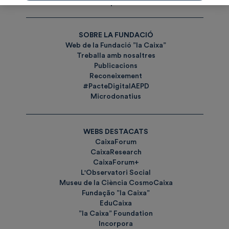
Etiquetes
SOBRE LA FUNDACIÓ
Web de la Fundació ”la Caixa”
Treballa amb nosaltres
Publicacions
Reconeixement
#PacteDigitalAEPD
Microdonatius
WEBS DESTACATS
CaixaForum
CaixaResearch
CaixaForum+
L'Observatori Social
Museu de la Ciència CosmoCaixa
Fundação ”la Caixa”
EduCaixa
”la Caixa” Foundation
Incorpora