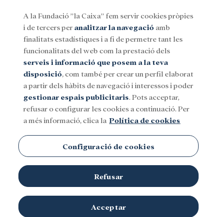
A la Fundació ”la Caixa” fem servir cookies pròpies
i de tercers per
analitzar la navegació
amb
Menu
finalitats estadístiques i a fi de permetre tant les
funcionalitats del web com la prestació dels
serveis i informació que posem a la teva
Social
Investigació i beques
Cultura
disposició
, com també per crear un perfil elaborat
a partir dels hàbits de navegació i interessos i poder
gestionar espais publicitaris
. Pots acceptar,
Eduard Torrents
refusar o configurar les cookies a continuació. Per
a més informació, clica la
Política de cookies
Configuració de cookies
Refusar
TEMES
Social
Investigació i beques
Cultura
Acceptar