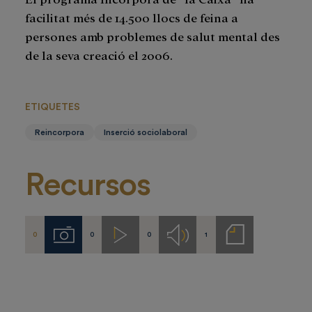
facilitat més de 14.500 llocs de feina a
persones amb problemes de salut mental des
de la seva creació el 2006.
ETIQUETES
Reincorpora
Inserció sociolaboral
Recursos
0
0
0
1
Imágenes
Videos
Audios
Notas
de
prensa