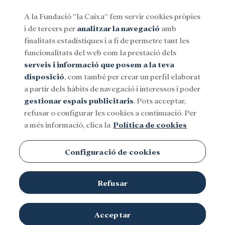
A la Fundació ”la Caixa” fem servir cookies pròpies
i de tercers per
analitzar la navegació
amb
Menu
finalitats estadístiques i a fi de permetre tant les
funcionalitats del web com la prestació dels
serveis i informació que posem a la teva
Social
Investigació i beques
Cultura
disposició
, com també per crear un perfil elaborat
a partir dels hàbits de navegació i interessos i poder
gestionar espais publicitaris
. Pots acceptar,
refusar o configurar les cookies a continuació. Per
a més informació, clica la
Política de cookies
Configuració de cookies
Refusar
Acceptar