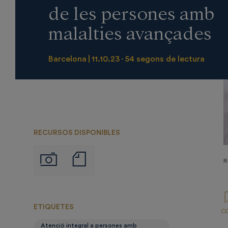
de les persones amb
malalties avançades
Barcelona
11.10.23
54 segons de lectura
RECURSOS DISPONIBLES
Notas
Imágenes
R
de
prensa
ETIQUETES
Atenció integral a persones amb