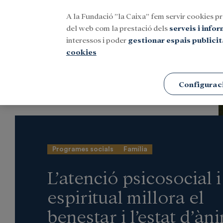
A la Fundació ”la Caixa” fem servir cookies pr
Menu
del web com la prestació dels
serveis i info
interessos i poder
gestionar espais publicit
cookies
Portada
Notícies
Social
Configurac
Programes socials
Família
L’atenció psicosocial i
espiritual millora el
benestar i l’estat d’àn