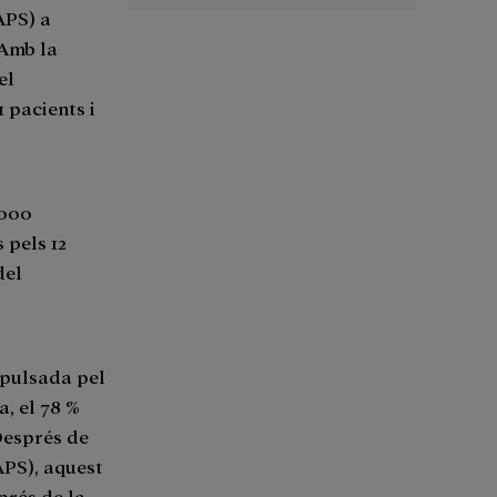
APS) a
 Amb la
el
 pacients i
.000
 pels 12
del
mpulsada pel
a, el 78 %
Després de
APS), aquest
prés de la