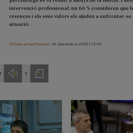
intervenció professional, un 66 % consideren que l
creences i els seus valors els ajuden a enfrontar-se 
situació.
Última actualització:
24 desembre 2025 | 13:56
0
1
s
Audios
Notas
de
prensa