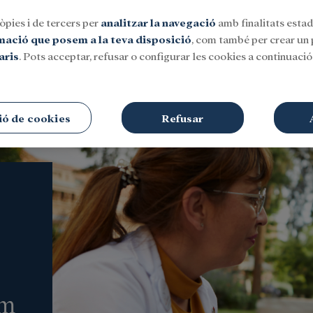
òpies i de tercers per
analitzar la navegació
amb finalitats estadí
rmació que posem a la teva disposició
, com també per crear un p
aris
. Pots acceptar, refusar o configurar les cookies a continuació.
Social
Investigació i beques
Cultura
ió de cookies
Refusar
im