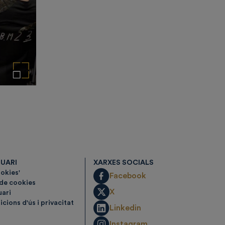
Amplia la imatge
SUARI
XARXES SOCIALS
ookies'
Facebook
 de cookies
X
uari
cions d'ús i privacitat
Linkedin
Instagram