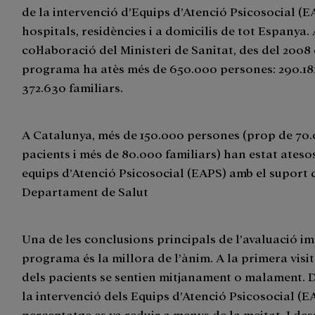
de la intervenció d’Equips d’Atenció Psicosocial (E
hospitals, residències i a domicilis de tot Espanya.
col·laboració del Ministeri de Sanitat, des del 2008 
programa ha atès més de 650.000 persones: 290.181
372.630 familiars.
A Catalunya, més de 150.000 persones (prop de 70
pacients i més de 80.000 familiars) han estat atesos
equips d’Atenció Psicosocial (EAPS) amb el suport 
Departament de Salut
Una de les conclusions principals de l’avaluació i
programa és la millora de l’ànim. A la primera visit
dels pacients se sentien mitjanament o malament. 
la intervenció dels Equips d’Atenció Psicosocial (E
percentatge es va reduir a menys de la meitat. I des