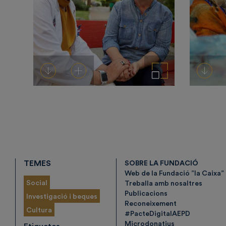
Descarregar-ho
Afegeix a la cistella
Amplia la imatge
Descarregar-ho
TEMES
SOBRE LA FUNDACIÓ
Web de la Fundació ”la Caixa”
Social
Treballa amb nosaltres
Publicacions
Investigació i beques
Reconeixement
Cultura
#PacteDigitalAEPD
Microdonatius