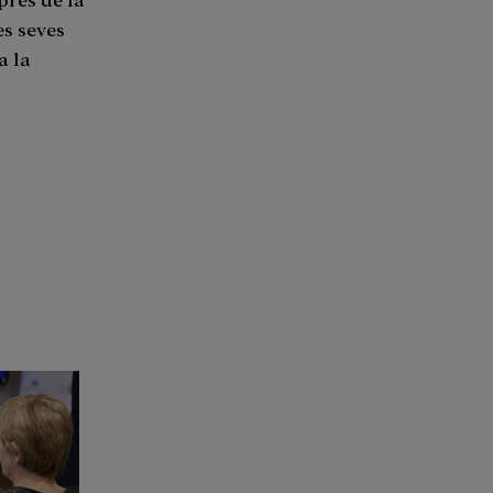
es seves
a la