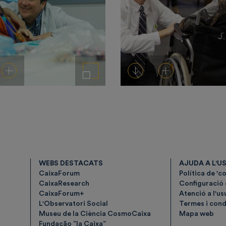
Afegeix a la cistella
Amplia la imatge
Descarregar-ho
Afegeix a la cistella
WEBS DESTACATS
AJUDA A L'U
CaixaForum
Política de 'c
CaixaResearch
Configuració
CaixaForum+
Atenció a l'us
L'Observatori Social
Termes i condi
Museu de la Ciència CosmoCaixa
Mapa web
Fundação ”la Caixa”