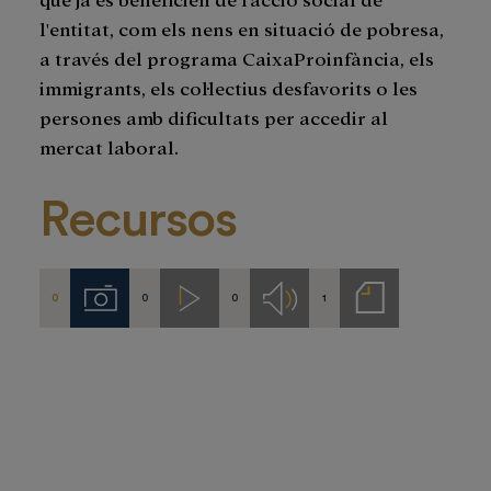
l'entitat, com els nens en situació de pobresa,
a través del programa CaixaProinfància, els
immigrants, els col·lectius desfavorits o les
persones amb dificultats per accedir al
mercat laboral.
Recursos
0
0
0
1
Imágenes
Videos
Audios
Notas
de
prensa