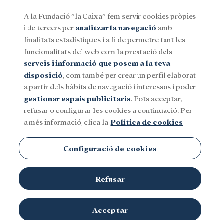
A la Fundació ”la Caixa” fem servir cookies pròpies
i de tercers per
analitzar la navegació
amb
Menu
finalitats estadístiques i a fi de permetre tant les
funcionalitats del web com la prestació dels
serveis i informació que posem a la teva
Social
Investigació i beques
Cultura
disposició
, com també per crear un perfil elaborat
a partir dels hàbits de navegació i interessos i poder
gestionar espais publicitaris
. Pots acceptar,
refusar o configurar les cookies a continuació. Per
a més informació, clica la
Política de cookies
Configuració de cookies
Refusar
Acceptar