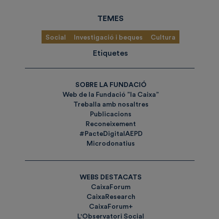
TEMES
Social
Investigació i beques
Cultura
Etiquetes
SOBRE LA FUNDACIÓ
Web de la Fundació ”la Caixa”
Treballa amb nosaltres
Publicacions
Reconeixement
#PacteDigitalAEPD
Microdonatius
WEBS DESTACATS
CaixaForum
CaixaResearch
CaixaForum+
L'Observatori Social