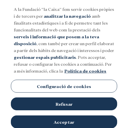
A la Fundació ”la Caixa” fem servir cookies pròpies
i de tercers per
analitzar la navegació
amb
Menu
finalitats estadístiques i a fi de permetre tant les
funcionalitats del web com la prestació dels
serveis i informació que posem a la teva
Social
Investigació i beques
Cultura
disposició
, com també per crear un perfil elaborat
a partir dels hàbits de navegació i interessos i poder
gestionar espais publicitaris
. Pots acceptar,
refusar o configurar les cookies a continuació. Per
a més informació, clica la
Política de cookies
Configuració de cookies
Refusar
Acceptar