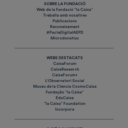
SOBRE LA FUNDACIÓ
Web de la Fundació ”la Caixa”
Treballa amb nosaltres
Publicacions
Reconeixement
#PacteDigitalAEPD
Microdonatius
WEBS DESTACATS
CaixaForum
CaixaResearch
CaixaForum+
L'Observatori Social
Museu de la Ciència CosmoCaixa
Fundação ”la Caixa”
EduCaixa
”la Caixa” Foundation
Incorpora