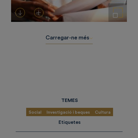
Descarregar-ho
Afegeix a la cistella
Amplia la imatge
Carregar-ne més
TEMES
Social
Investigació i beques
Cultura
Etiquetes