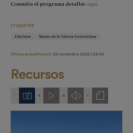
Consulta el programa detallat
aquí
.
ETIQUETES
EduCaixa
Museu de la Ciència CosmoCaixa
Última actualització:
05 novembre 2025 | 09:54
Recursos
1
0
0
1
Imágenes
Videos
Audios
Notas
de
prensa