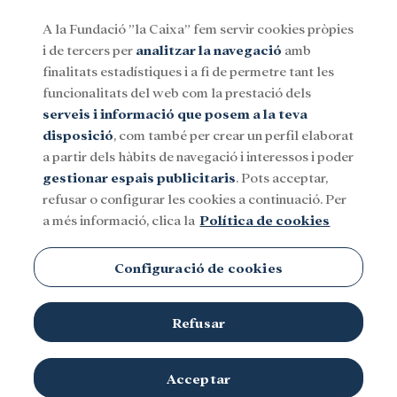
A la Fundació ”la Caixa” fem servir cookies pròpies
i de tercers per
analitzar la navegació
amb
Menu
finalitats estadístiques i a fi de permetre tant les
funcionalitats del web com la prestació dels
serveis i informació que posem a la teva
Social
Investigació i beques
Cultura
disposició
, com també per crear un perfil elaborat
a partir dels hàbits de navegació i interessos i poder
gestionar espais publicitaris
. Pots acceptar,
refusar o configurar les cookies a continuació. Per
a més informació, clica la
Política de cookies
Configuració de cookies
Refusar
Acceptar