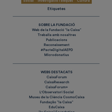
Social
Investigació i beques
Cultura
Etiquetes
SOBRE LA FUNDACIÓ
Web de la Fundació ”la Caixa”
Treballa amb nosaltres
Publicacions
Reconeixement
#PacteDigitalAEPD
Microdonatius
WEBS DESTACATS
CaixaForum
CaixaResearch
CaixaForum+
L'Observatori Social
Museu de la Ciència CosmoCaixa
Fundação ”la Caixa”
EduCaixa