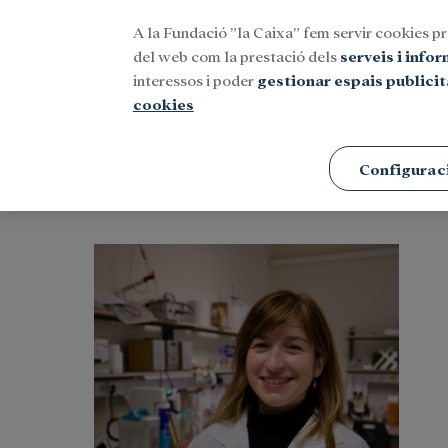
A la Fundació ”la Caixa” fem servir cookies pr
Menu
del web com la prestació dels
serveis i info
interessos i poder
gestionar espais publicit
cookies
Portada
Protagonistes
Configurac