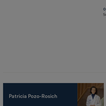
0
S
Patricia Pozo-Rosich