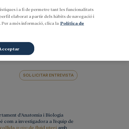
stiques i a fi de permetre tant les funcionalitats
Buscar
CAT
Iniciar sessió
erfil elaborat a partir dels hàbits de navegació i
 Per a més informació, clica la
Política de
Acceptar
SOL·LICITAR ENTREVISTA
tament d’Anatomia i Biologia
bé com a investigadora a l’equip de
ecollida
in vivo
de fluid uterí
amb