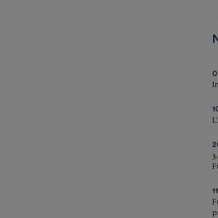
N
0
I
1
L
2
3
F
1
F
p