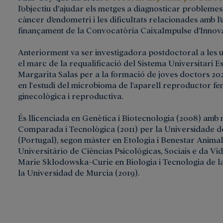
l’objectiu d’ajudar els metges a diagnosticar problemes
càncer d’endometri i les dificultats relacionades amb 
finançament de la Convocatòria CaixaImpulse d’Innovaci
Anteriorment va ser investigadora postdoctoral a les 
el marc de la requalificació del Sistema Universitari E
Margarita Salas per a la formació de joves doctors 2021
en l'estudi del microbioma de l'aparell reproductor feme
ginecològica i reproductiva.
És llicenciada en Genètica i Biotecnologia (2008) amb
Comparada i Tecnològica (2011) per la Universidade 
(Portugal), segon màster en Etologia i Benestar Animal (
Universitário de Ciências Psicológicas, Sociais e da Vi
Marie Sklodowska-Curie en Biologia i Tecnologia de l
la Universidad de Murcia (2019).