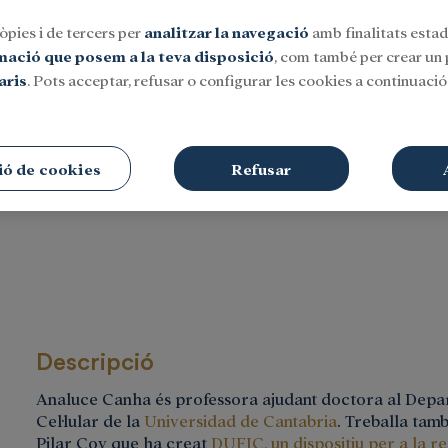
òpies i de tercers per
analitzar la navegació
amb finalitats estadí
rmació que posem a la teva disposició
, com també per crear un p
aris
. Pots acceptar, refusar o configurar les cookies a continuació.
Social
Investigació i beques
Cultura
ió de cookies
Refusar
Descripció
Analuce Canha és professora ajudant doctora al Depar
Cel·lular de la
Universidad de Cantabria
. Treballa tam
Pilar Coy que ha creat
DUFIC, un dispositiu per a la r