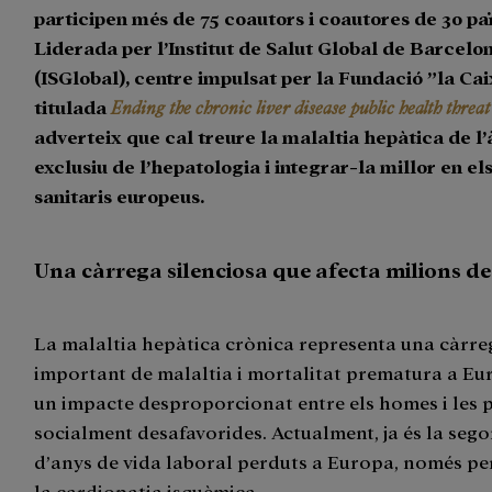
participen més de 75 coautors i coautores de 30 paï
Liderada per l’Institut de Salut Global de Barcelo
(ISGlobal), centre impulsat per la Fundació ”la Caix
titulada
Ending the chronic liver disease public health threa
adverteix que cal treure la malaltia hepàtica de l
exclusiu de l’hepatologia i integrar-la millor en el
sanitaris europeus.
Una càrrega silenciosa que afecta milions d
La malaltia hepàtica crònica representa una càrre
important de malaltia i mortalitat prematura a Eu
un impacte desproporcionat entre els homes i les 
socialment desafavorides. Actualment, ja és la seg
d’anys de vida laboral perduts a Europa, només pe
la cardiopatia isquèmica.