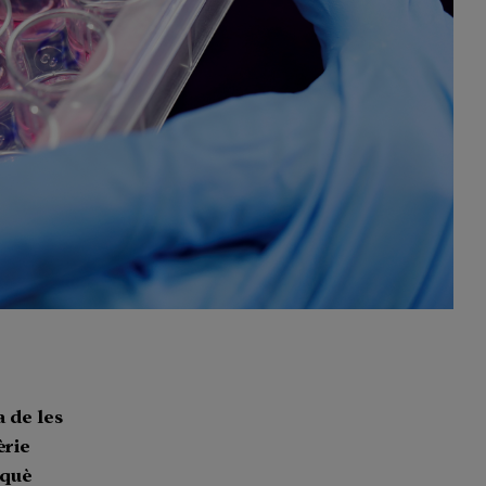
 de les
èrie
 què