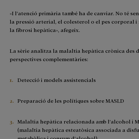
«I l’atenció primària també ha de canviar. No té sen
la pressió arterial, el colesterol o el pes corporal 
la fibrosi hepàtica», afegeix.
La sèrie analitza la malaltia hepàtica crònica des 
perspectives complementàries:
Detecció i models assistencials
Preparació de les polítiques sobre MASLD
Malaltia hepàtica relacionada amb l’alcohol i
(malaltia hepàtica esteatòsica associada a disf
metabòlica i consum d’alcohol)