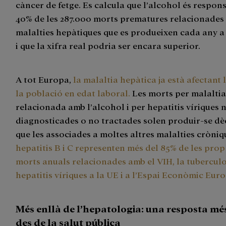
càncer de fetge. Es calcula que l’alcohol és respon
40% de les 287.000 morts prematures relacionades
malalties hepàtiques que es produeixen cada any a
i que la xifra real podria ser encara superior.
A tot Europa,
la malaltia hepàtica ja està afectant 
la població en edat laboral.
Les morts per malaltia
relacionada amb l’alcohol i per hepatitis víriques 
diagnosticades o no tractades solen produir-se d
que les associades a moltes altres malalties cròniq
hepatitis B i C representen més del 85% de les prop
morts anuals relacionades amb el VIH, la tuberculos
hepatitis víriques a la UE i a l’Espai Econòmic Eur
Més enllà de l’hepatologia: una resposta mé
des de la salut pública