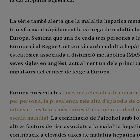
La sèrie també alerta que la malaltia hepàtica met
transformant ràpidament la càrrega de malaltia h
Europa. S’estima que una de cada tres persones a l
Europea i al Regne Unit conviu amb malaltia hepàt
esteatòsica associada a disfunció metabòlica (MAS
seves sigles en anglès), actualment un dels principa
impulsors del càncer de fetge a Europa.
Europa presenta les
taxes més elevades de consum
per persona, la prevalença més alta d’episodis de
intensiu i les taxes més baixes d’abstinència alcohò
escala mundial
. La combinació de l’alcohol amb l’ob
altres factors de risc associats a la malaltia hepàti
contribueix a elevades taxes de malaltia hepàtica t