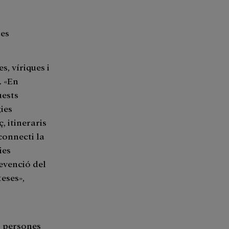
ues
, víriques i
. «En
uests
ies
 itineraris
connecti la
ies
revenció del
teses»,
s persones