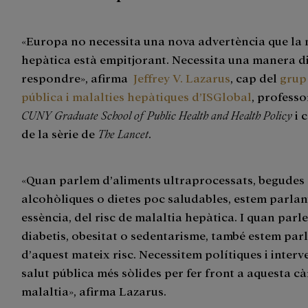
«Europa no necessita una nova advertència que la 
hepàtica està empitjorant. Necessita una manera d
respondre», afirma
Jeffrey V. Lazarus
, cap del
grup
pública i malalties hepàtiques d’ISGlobal
, professo
CUNY Graduate School of Public Health and Health Policy
i 
de la sèrie de
The Lancet
.
«Quan parlem d’aliments ultraprocessats, begudes
alcohòliques o dietes poc saludables, estem parlan
essència, del risc de malaltia hepàtica. I quan parl
diabetis, obesitat o sedentarisme, també estem par
d’aquest mateix risc. Necessitem polítiques i inter
salut pública més sòlides per fer front a aquesta c
malaltia», afirma Lazarus.