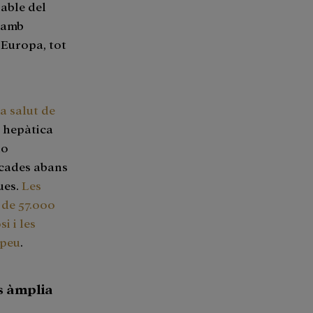
sable del
 amb
 Europa, tot
la salut de
 hepàtica
no
ècades abans
ues.
Les
 de 57.000
i i les
opeu
.
s àmplia