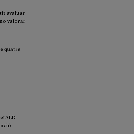
tit avaluar
i no valorar
de quatre
 MetALD
unció