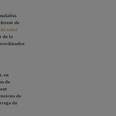
malaltia
iferent de
 de salut
r de la
coordinador
t, en
em de
lant
vencions de
àrrega de