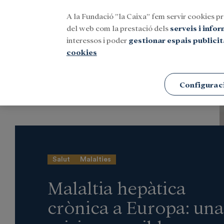
A la Fundació ”la Caixa” fem servir cookies pr
Menu
del web com la prestació dels
serveis i info
interessos i poder
gestionar espais publicit
cookies
Portada
Notícies
Investigació i beques
Configurac
Salut
Malalties
Malaltia hepàtica
crònica a Europa: una