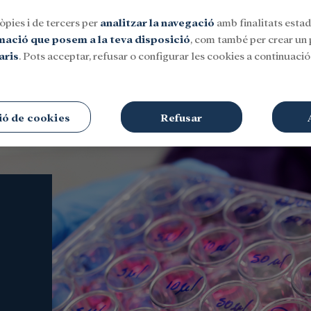
òpies i de tercers per
analitzar la navegació
amb finalitats estadí
rmació que posem a la teva disposició
, com també per crear un p
aris
. Pots acceptar, refusar o configurar les cookies a continuació.
Social
Investigació i beques
Cultura
ió de cookies
Refusar