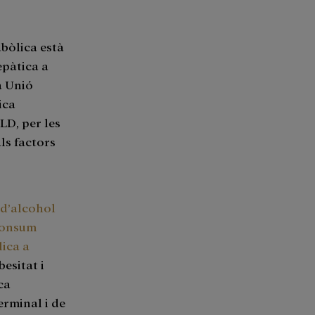
abòlica està
epàtica a
a Unió
ica
LD, per les
ls factors
 d’alcohol
 consum
lica a
esitat i
ca
erminal i de