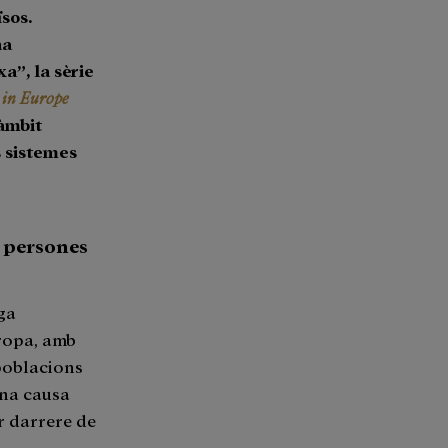
sos.
na
a”, la sèrie
t in Europe
’àmbit
s sistemes
e persones
ga
ropa, amb
poblacions
ona causa
r darrere de