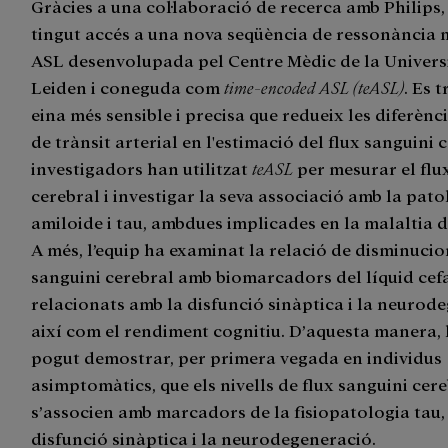
Gràcies a una col·laboració de recerca amb Philips
tingut accés a una nova seqüència de ressonància
ASL desenvolupada pel Centre Mèdic de la Univers
Leiden i coneguda com
time-encoded ASL (teASL)
. Es 
eina més sensible i precisa que redueix les diferènc
de trànsit arterial en l'estimació del flux sanguini c
investigadors han utilitzat
teASL
per mesurar el flu
cerebral i investigar la seva associació amb la pato
amiloide i tau, ambdues implicades en la malaltia d
A més, l’equip ha examinat la relació de disminucio
sanguini cerebral amb biomarcadors del líquid cef
relacionats amb la disfunció sinàptica i la neurod
així com el rendiment cognitiu. D’aquesta manera, l
pogut demostrar, per primera vegada en individus
asimptomàtics, que els nivells de flux sanguini cer
s’associen amb marcadors de la fisiopatologia tau,
disfunció sinàptica i la neurodegeneració.