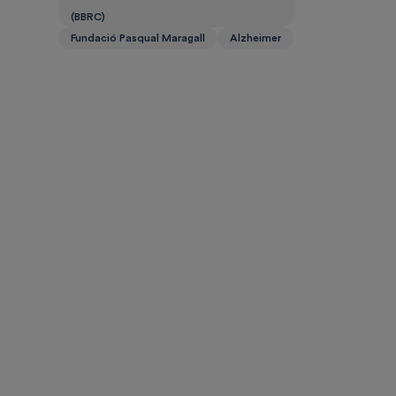
(BBRC)
Fundació Pasqual Maragall
Alzheimer