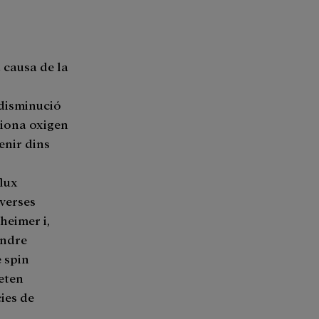
a causa de la
 disminució
ciona oxigen
enir dins
flux
verses
heimer i,
endre
e spin
eten
cies de