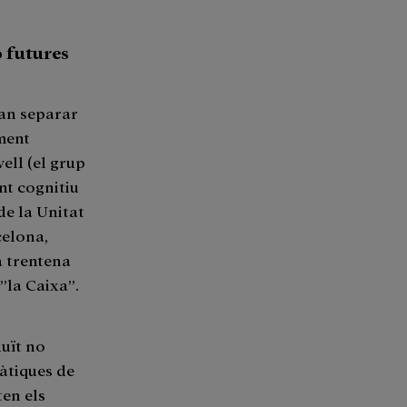
ó futures
van separar
ament
ell (el grup
nt cognitiu
de la Unitat
celona,
a trentena
”la Caixa”.
duït no
àtiques de
ten els