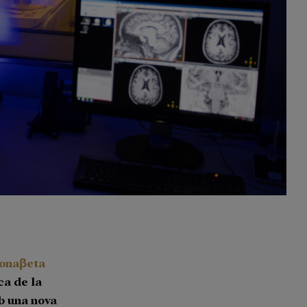
onaβeta
ca de la
b una nova