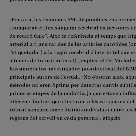
«Fins ara, les tècniques ASL disponibles ens perme
i comparar el flux sanguini cerebral en persones 
de retard únic”. Això fa referència al temps que tri
arterial a transitar des de les artèries caròtides (o
“etiquetada”) a la regió cerebral d'interès (el que 
a temps de trànsit arterial)», explica el Dr. Michalis
Kassinopoulos, investigador postdoctoral del BBR
principals autors de l'estudi. «No obstant això, aqu
mètodes no eren òptims per detectar canvis subtils
primeres etapes de la malaltia, ja que estaven influ
diferents factors que afectaven a les variacions de
trànsit sanguini entre distints individus i entre les 
regions del cervell en cada persona», afegeix.