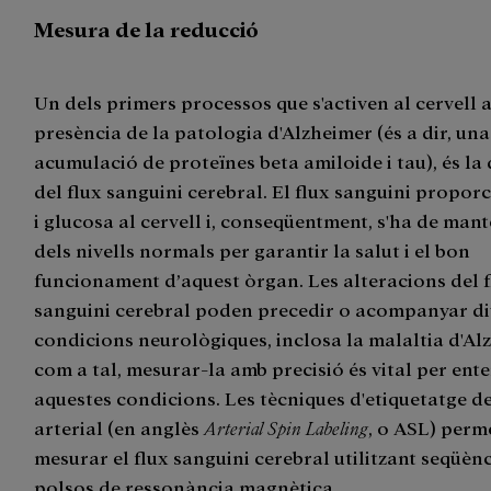
Mesura de la reducció
Un dels primers processos que s'activen al cervell 
presència de la patologia d'Alzheimer (és a dir, una
acumulació de proteïnes beta amiloide i tau), és la
del flux sanguini cerebral. El flux sanguini propor
i glucosa al cervell i, conseqüentment, s'ha de mant
dels nivells normals per garantir la salut i el bon
funcionament d’aquest òrgan. Les alteracions del 
sanguini cerebral poden precedir o acompanyar di
condicions neurològiques, inclosa la malaltia d'Alz
com a tal, mesurar-la amb precisió és vital per ent
aquestes condicions. Les tècniques d'etiquetatge d
arterial (en anglès
Arterial Spin Labeling
, o ASL) perm
mesurar el flux sanguini cerebral utilitzant seqüèn
polsos de ressonància magnètica.