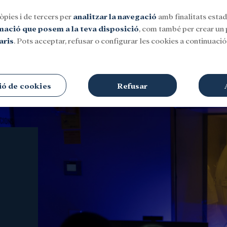
òpies i de tercers per
analitzar la navegació
amb finalitats estadí
rmació que posem a la teva disposició
, com també per crear un p
aris
. Pots acceptar, refusar o configurar les cookies a continuació.
Social
Investigació i beques
Cultura
ió de cookies
Refusar