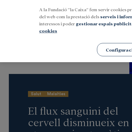
A la Fundació ”la Caixa” fem servir cookies pr
Menu
del web com la prestació dels
serveis i info
interessos i poder
gestionar espais publicit
cookies
Portada
Notícies
Investigació i beques
Configurac
Salut
Malalties
El flux sanguini del
cervell disminueix en