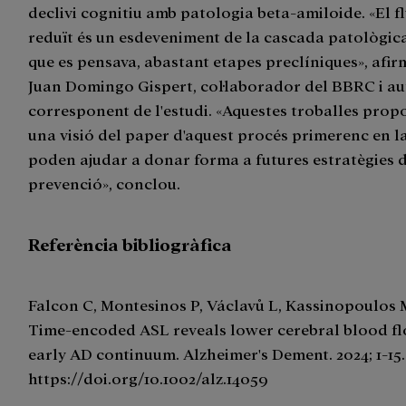
declivi cognitiu amb patologia beta-amiloide. «El f
reduït és un esdeveniment de la cascada patològica
que es pensava, abastant etapes preclíniques», afirm
Juan Domingo Gispert, col·laborador del BBRC i au
corresponent de l'estudi. «Aquestes troballes pro
una visió del paper d'aquest procés primerenc en la
poden ajudar a donar forma a futures estratègies 
prevenció», conclou.
Referència bibliogràfica
Falcon C, Montesinos P, Václavů L, Kassinopoulos M,
Time-encoded ASL reveals lower cerebral blood fl
early AD continuum. Alzheimer's Dement. 2024; 1-15.
https://doi.org/10.1002/alz.14059