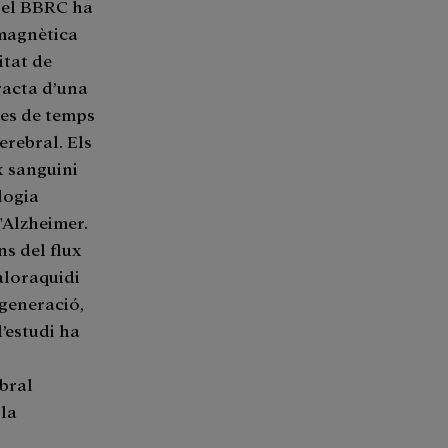
, el BBRC ha
 magnètica
itat de
tracta d’una
ies de temps
erebral. Els
x sanguini
logia
'Alzheimer.
ns del flux
aloraquidi
egeneració,
’estudi ha
ebral
 la