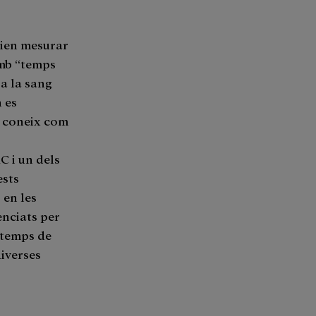
tien mesurar
amb “temps
ga la sang
n es
es coneix com
C i un dels
ests
 en les
enciats per
l temps de
diverses