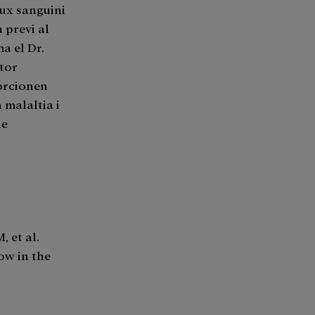
lux sanguini
 previ al
a el Dr.
tor
porcionen
 malaltia i
de
 et al.
ow in the