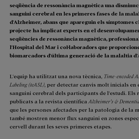
seqüència de ressonància magnètica una disminuci
sanguini cerebral en les primeres fases de la mala
d'Alzheimer, abans que apareguin els símptomes clí
projecte ha implicat experts en el desenvolupame
seqüències de ressonància magnètica, professional
l'Hospital del Mar i col·laboradors que proporcion
biomarcadors d'última generació de la malaltia d
L'equip ha utilitzat una nova tècnica,
Time-encoded Ar
Labeling (teASL)
, per detectar canvis molt inicials en 
sanguini cerebral dels participants de l'estudi. Els 
publicats a la revista científica
Alzheimer’s & Dementi
que les persones afectades per la patologia de la m
també mostren menor flux sanguini en zones especí
cervell durant les seves primeres etapes.