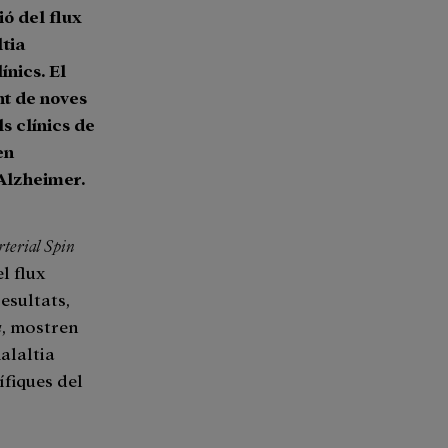
ó del flux
ltia
nics. El
nt de noves
s clínics de
en
'Alzheimer.
terial Spin
el flux
resultats,
a
, mostren
alaltia
fiques del