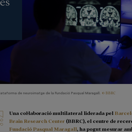
es
© BBRC
lataforma de neuroimatge de la Fundació Pasqual Maragall.
Una col·laboració multilateral liderada pel
Barcel
Brain Research Center
(BBRC), el centre de recer
Fundació Pasqual Maragall
, ha pogut mesurar am