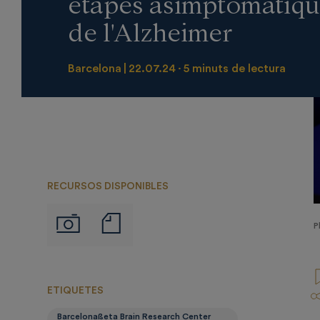
etapes asimptomàtiqu
de l'Alzheimer
Barcelona
22.07.24
5 minuts de lectura
RECURSOS DISPONIBLES
Notas
Imágenes
P
de
prensa
ETIQUETES
Barcelonaßeta Brain Research Center