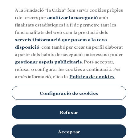
A la Fundació ”la Caixa” fem servir cookies pròpies
i de tercers per
analitzar la navegació
amb
Menu
finalitats estadístiques i a fi de permetre tant les
funcionalitats del web com la prestació dels
serveis i informació que posem a la teva
Social
Investigació i beques
Cultura
disposició
, com també per crear un perfil elaborat
a partir dels hàbits de navegació i interessos i poder
gestionar espais publicitaris
. Pots acceptar,
refusar o configurar les cookies a continuació. Per
a més informació, clica la
Política de cookies
Configuració de cookies
Refusar
Acceptar