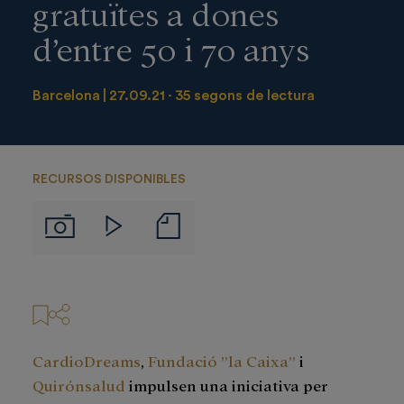
gratuïtes a dones
d’entre 50 i 70 anys
Barcelona
27.09.21
35 segons de lectura
RECURSOS DISPONIBLES
Notas
Imágenes
Videos
de
prensa
CardioDreams
,
Fundació ”la Caixa”
i
Quirónsalud
impulsen una iniciativa per