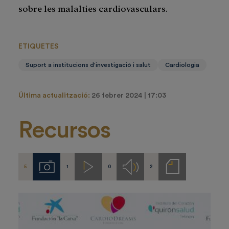
sobre les malalties cardiovasculars.
ETIQUETES
Suport a institucions d’investigació i salut
Cardiologia
Última actualització:
26 febrer 2024 | 17:03
Recursos
5
1
0
2
Imágenes
Videos
Audios
Notas
de
prensa