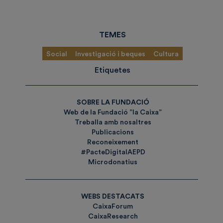
TEMES
Social
Investigació i beques
Cultura
Etiquetes
SOBRE LA FUNDACIÓ
Web de la Fundació ”la Caixa”
Treballa amb nosaltres
Publicacions
Reconeixement
#PacteDigitalAEPD
Microdonatius
WEBS DESTACATS
CaixaForum
CaixaResearch