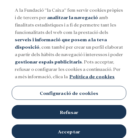
A la Fundació ”la Caixa” fem servir cookies pròpies
i de tercers per
analitzar la navegació
amb
Menu
finalitats estadístiques i a fi de permetre tant les
funcionalitats del web com la prestació dels
serveis i informació que posem a la teva
Social
Investigació i beques
Cultura
disposició
, com també per crear un perfil elaborat
a partir dels hàbits de navegació i interessos i poder
gestionar espais publicitaris
. Pots acceptar,
refusar o configurar les cookies a continuació. Per
a més informació, clica la
Política de cookies
Configuració de cookies
Refusar
Acceptar