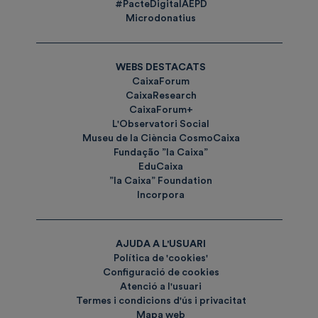
#PacteDigitalAEPD
Microdonatius
WEBS DESTACATS
CaixaForum
CaixaResearch
CaixaForum+
L'Observatori Social
Museu de la Ciència CosmoCaixa
Fundação ”la Caixa”
EduCaixa
”la Caixa” Foundation
Incorpora
AJUDA A L'USUARI
Política de 'cookies'
Configuració de cookies
Atenció a l'usuari
Termes i condicions d'ús i privacitat
Mapa web