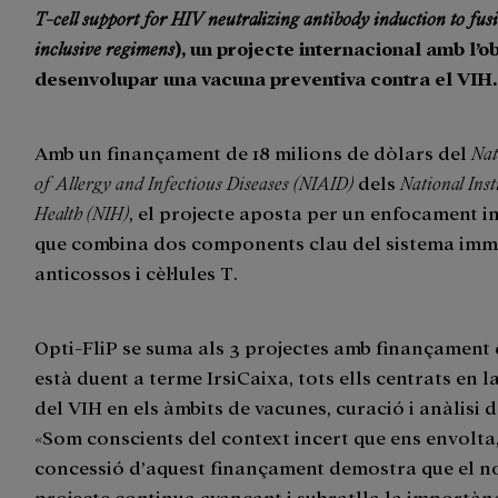
T-cell support for HIV neutralizing antibody induction to fus
inclusive regimens
), un projecte internacional amb l’o
desenvolupar una vacuna preventiva contra el VIH
Amb un finançament de 18 milions de dòlars del
Nat
of Allergy and Infectious Diseases (NIAID)
dels
National Inst
Health (NIH)
, el projecte aposta per un enfocament 
que combina dos components clau del sistema immu
anticossos i cèl·lules T.
Opti-FliP se suma als 3 projectes amb finançament
està duent a terme IrsiCaixa, tots ells centrats en l
del VIH en els àmbits de vacunes, curació i anàlisi 
«Som conscients del context incert que ens envolta,
concessió d’aquest finançament demostra que el n
projecte continua avançant i subratlla la importàn