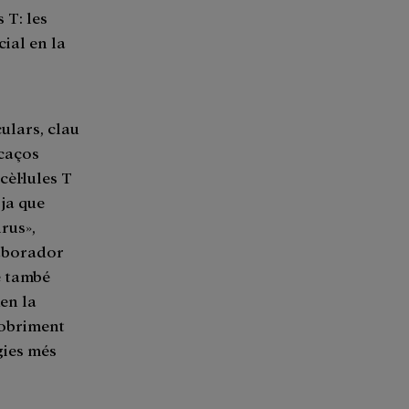
 T: les
cial en la
culars, clau
icaços
cèl·lules T
 ja que
rus»,
laborador
e també
xen la
cobriment
gies més