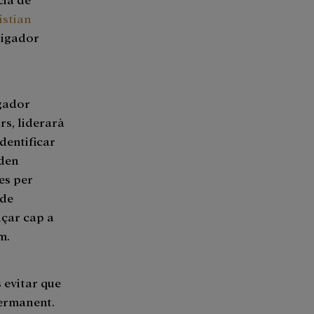
istian
tigador
igador
rs, liderarà
identificar
oden
ies per
 de
nçar cap a
m.
 evitar que
permanent.