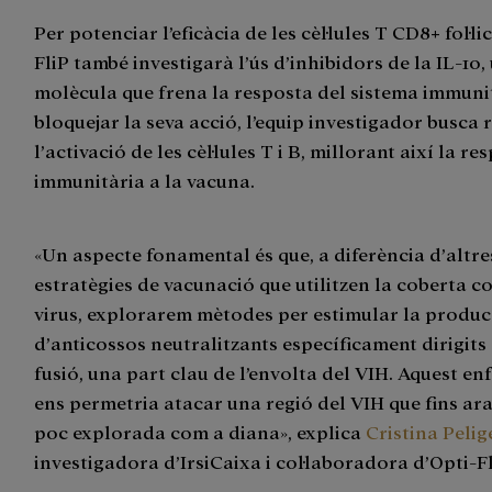
Per potenciar l’eficàcia de les cèl·lules T CD8+ fol·li
FliP també investigarà l’ús d’inhibidors de la IL-10,
molècula que frena la resposta del sistema immunit
bloquejar la seva acció, l’equip investigador busca 
l’activació de les cèl·lules T i B, millorant així la re
immunitària a la vacuna.
«Un aspecte fonamental és que, a diferència d’altre
estratègies de vacunació que utilitzen la coberta c
virus, explorarem mètodes per estimular la produc
d’anticossos neutralitzants específicament dirigits
fusió, una part clau de l’envolta del VIH. Aquest e
ens permetria atacar una regió del VIH que fins ara
poc explorada com a diana», explica
Cristina Pelig
investigadora d’IrsiCaixa i col·laboradora d’Opti-Fl