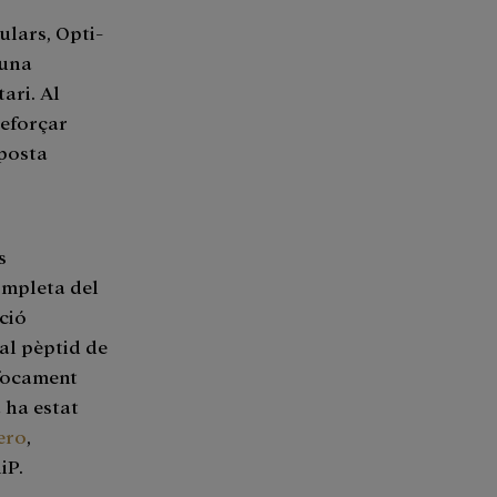
culars, Opti-
 una
ari. Al
reforçar
sposta
s
ompleta del
ció
 al pèptid de
nfocament
 ha estat
ero
,
iP.