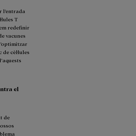
r l’entrada
·lules T
em redefinir
de vacunes
d’optimitzar
 de cèl·lules
d’aquests
ntra el
t de
cossos
oblema