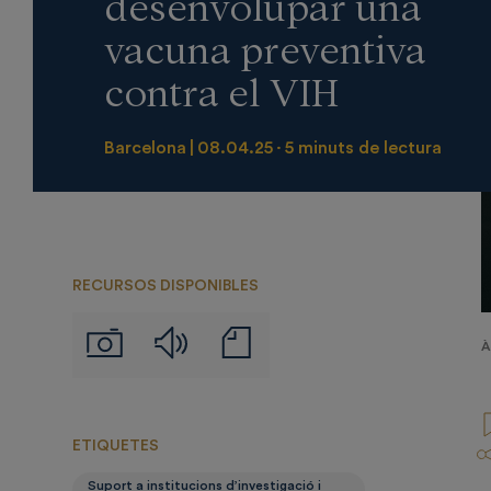
desenvolupar una
vacuna preventiva
contra el VIH
Barcelona
08.04.25
5 minuts de lectura
RECURSOS DISPONIBLES
Audios
Notas
Imágenes
À
de
prensa
ETIQUETES
Suport a institucions d’investigació i