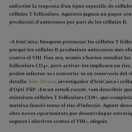
enfortint la resposta d’un tipus específic de cèl·lules
cèl·lules T fol·liculars. Aquestes juguen un paper cru
producció d’anticossos per part de les cèl·lules B.
«A IrsiCaixa, busquem potenciar les cèl·lules T fol·li
perquè les cèl·lules B produeixin anticossos més ef
contra el VIH. Fins ara, només s’havien estudiat les 
fol·liculars CD4+, però activar-les implicava un risc,
poden infectar-se i convertir-se en reservoris del vi
detalla
Àlex Olvera
, investigador d’IrsiCaixa i col·
d’Opti-FliP. «En un estudi recent, vam descobrir qu
existeixen cèl·lules T fol·liculars CD8+, que complei
mateixa funció sense el risc d’infecció. Aquest des
obre noves oportunitats per desenvolupar estratè
segures i efectives contra el VIH», afegeix.