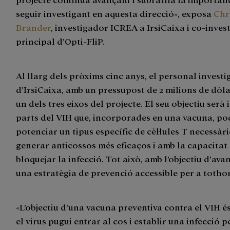
seguir investigant en aquesta direcció», exposa
Chr
Brander
, investigador ICREA a IrsiCaixa i co-inves
principal d’Opti-FliP.
Al llarg dels pròxims cinc anys, el personal invest
d’IrsiCaixa, amb un pressupost de 2 milions de dòla
un dels tres eixos del projecte. El seu objectiu serà 
parts del VIH que, incorporades en una vacuna, p
potenciar un tipus específic de cèl·lules T necessàr
generar anticossos més eficaços i amb la capacitat
bloquejar la infecció. Tot això, amb l’objectiu d’ava
una estratègia de prevenció accessible per a totho
«L’objectiu d’una vacuna preventiva contra el VIH és
el virus pugui entrar al cos i establir una infecció 