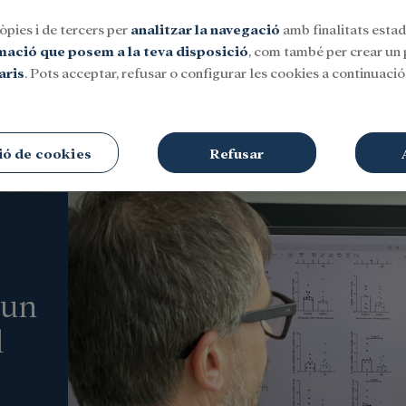
òpies i de tercers per
analitzar la navegació
amb finalitats estadí
rmació que posem a la teva disposició
, com també per crear un p
aris
. Pots acceptar, refusar o configurar les cookies a continuació.
Social
Investigació i beques
Cultura
ió de cookies
Refusar
 un
l