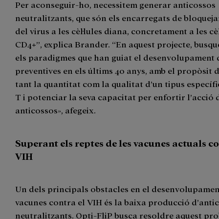
Per aconseguir-ho, necessitem generar anticossos
neutralitzants, que són els encarregats de bloqueja
del virus a les cèl·lules diana, concretament a les cèl
CD4+”, explica Brander. “En aquest projecte, busqu
els paradigmes que han guiat el desenvolupament 
preventives en els últims 40 anys, amb el propòsit 
tant la quantitat com la qualitat d’un tipus específic
T i potenciar la seva capacitat per enfortir l’acció 
anticossos», afegeix.
Superant els reptes de les vacunes actuals co
VIH
Un dels principals obstacles en el desenvolupamen
vacunes contra el VIH és la baixa producció d’anti
neutralitzants. Opti-FliP busca resoldre aquest pr