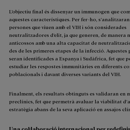
L’objectiu final és dissenyar un immunogen que com
aquestes característiques. Per fer-ho, s’analitzara
persones que viuen amb el VIH i són considerades
neutralitzadores d’elit, ja que generen, de manera 
anticossos amb una alta capacitat de neutralització
des de les primeres etapes de la infecció. Aquestes
seran identificades a Espanya i Sudàfrica, fet que 
estudiar les respostes immunitàries en diferents c
poblacionals i davant diverses variants del VIH.
Finalment, els resultats obtinguts es validaran en
preclínics, fet que permetrà avaluar la viabilitat d
estratègia abans de la seva aplicació en assajos clín
Una col·laboració internacional per redefinir