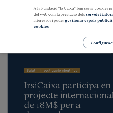
A la Fundació ”la Caixa” fem servir cookies pr
Menu
del web com la prestació dels
serveis i info
interessos i poder
gestionar espais publicit
cookies
Portada
Notícies
Investigació i beques
Configurac
Salut
Investigacio científica
IrsiCaixa participa en
projecte internaciona
de 18M$ per a