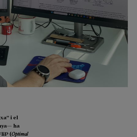
xa” i el
unya— ha
liP (
Optimal