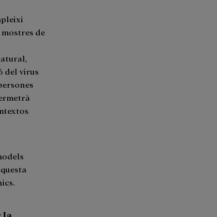
pleixi
n mostres de
natural,
 del virus
 persones
permetrà
ontextos
 models
’aquesta
ics.
 la