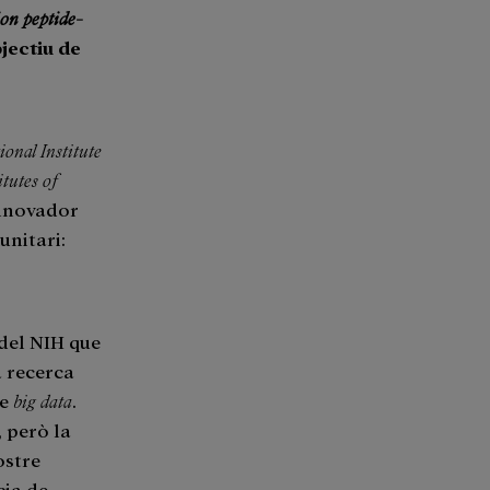
ion peptide-
bjectiu de
.
ional Institute
itutes of
innovador
nitari:
 del NIH que
a recerca
de
big data
.
 però la
ostre
cia de