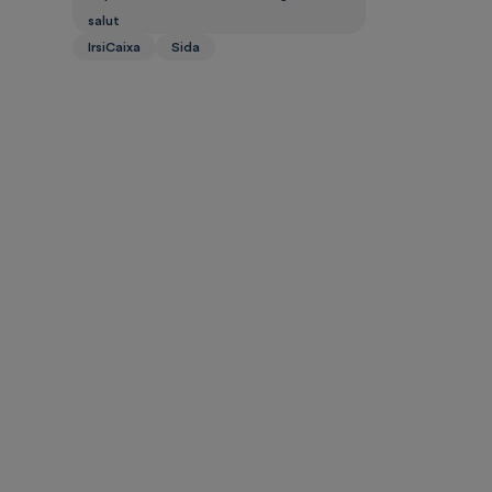
salut
IrsiCaixa
Sida