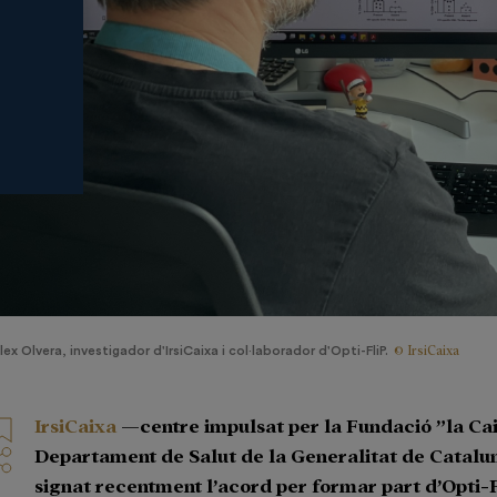
© IrsiCaixa
lex Olvera, investigador d'IrsiCaixa i col·laborador d'Opti-FliP.
IrsiCaixa
—centre impulsat per la Fundació ”la Cai
Departament de Salut de la Generalitat de Catal
signat recentment l’acord per formar part d’Opti-F