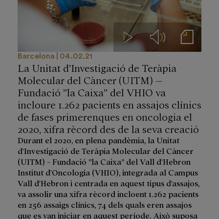
Videos
Audios
Notas de prensa
Barcelona
04.02.21
La Unitat d’Investigació de Teràpia
Molecular del Càncer (UITM) –
Fundació ”la Caixa” del VHIO va
incloure 1.262 pacients en assajos clínics
de fases primerenques en oncologia el
2020, xifra rècord des de la seva creació
Durant el 2020, en plena pandèmia, la Unitat
d'Investigació de Teràpia Molecular del Càncer
(UITM) - Fundació ”la Caixa” del Vall d'Hebron
Institut d'Oncologia (VHIO), integrada al Campus
Vall d'Hebron i centrada en aquest tipus d'assajos,
va assolir una xifra rècord incloent 1.262 pacients
en 256 assaigs clínics, 74 dels quals eren assajos
que es van iniciar en aquest període. Això suposa