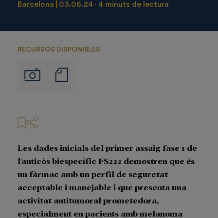
Barcelona
03.06.24
4 minuts de lectura
RECURSOS DISPONIBLES
Notas
Imágenes
de
prensa
Les dades inicials del primer assaig fase 1 de
l'anticòs biespecífic FS222 demostren que és
un fàrmac amb un perfil de seguretat
acceptable i manejable i que presenta una
activitat antitumoral prometedora,
especialment en pacients amb melanoma