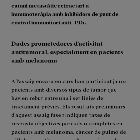
cutani metastàtic refractari a
immunoteràpia amb inhibidors de punt de
control immunitari anti- PD1.
Dades prometedores d'activitat
antitumoral, especialment en pacients
amb melanoma
A l'assaig encara en curs han participat ja 104
pacients amb diversos tipus de tumor que
havien rebut entre una i set línies de
tractament prèvies. Els resultats preliminars
d'aquest assaig fase 1 indiquen taxes de
resposta objectives parcials o completes en
pacients amb melanoma, càncer de pulmó de
cèl·lula no petita, càncer d'ovari, càncer de