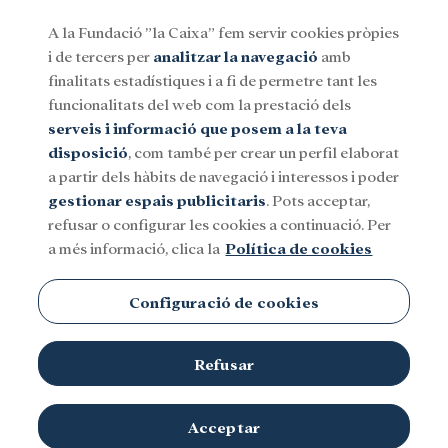
A la Fundació ”la Caixa” fem servir cookies pròpies
i de tercers per
analitzar la navegació
amb
Menu
finalitats estadístiques i a fi de permetre tant les
funcionalitats del web com la prestació dels
serveis i informació que posem a la teva
Social
Investigació i beques
Cultura
disposició
, com també per crear un perfil elaborat
a partir dels hàbits de navegació i interessos i poder
gestionar espais publicitaris
. Pots acceptar,
refusar o configurar les cookies a continuació. Per
a més informació, clica la
Política de cookies
Configuració de cookies
Refusar
Acceptar