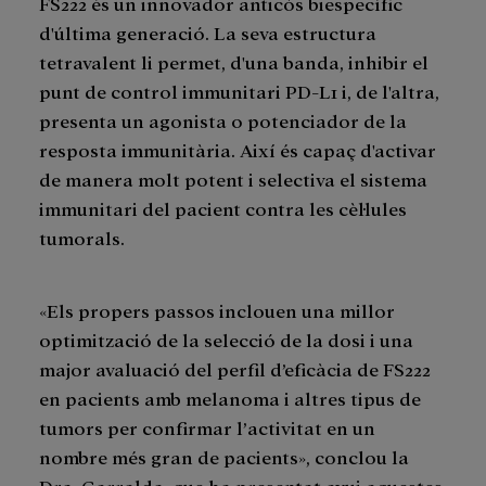
FS222 és un innovador anticòs biespecífic
d'última generació. La seva estructura
tetravalent li permet, d'una banda, inhibir el
punt de control immunitari PD-L1 i, de l'altra,
presenta un agonista o potenciador de la
resposta immunitària. Així és capaç d'activar
de manera molt potent i selectiva el sistema
immunitari del pacient contra les cèl·lules
tumorals.
«Els propers passos inclouen una millor
optimització de la selecció de la dosi i una
major avaluació del perfil d’eficàcia de FS222
en pacients amb melanoma i altres tipus de
tumors per confirmar l’activitat en un
nombre més gran de pacients», conclou la
Dra. Garralda, que ha presentat avui aquestes