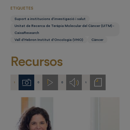
ETIQUETES
Suport a institucions d’investigació i salut
Unitat de Recerca de Teràpia Molecular del Càncer (UITM) -
CaixaResearch
Vall d’Hebron Institut d’Oncologia (VHIO)
Càncer
Recursos
1
0
0
1
Imágenes
Videos
Audios
Notas
de
prensa