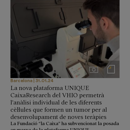
Imágenes
Notas de prensa
Barcelona
31.01.24
La nova plataforma UNIQUE
CaixaResearch del VHIO permetrà
l’anàlisi individual de les diferents
cèl·lules que formen un tumor per al
desenvolupament de noves teràpies
La Fundació “la Caixa” ha subvencionat la posada
en marxa de la plataforma UNIQUE