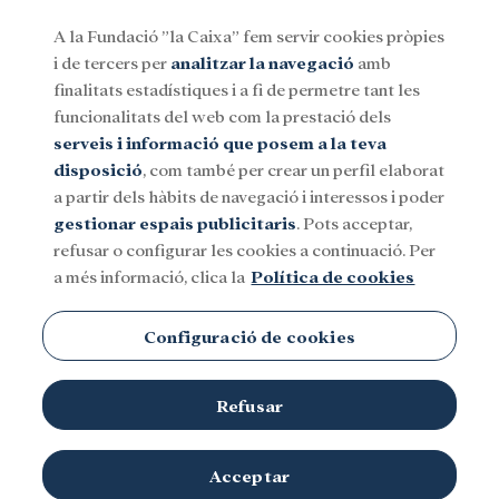
A la Fundació ”la Caixa” fem servir cookies pròpies
i de tercers per
analitzar la navegació
amb
Menu
finalitats estadístiques i a fi de permetre tant les
funcionalitats del web com la prestació dels
serveis i informació que posem a la teva
Social
Investigació i beques
Cultura
disposició
, com també per crear un perfil elaborat
a partir dels hàbits de navegació i interessos i poder
gestionar espais publicitaris
. Pots acceptar,
refusar o configurar les cookies a continuació. Per
a més informació, clica la
Política de cookies
Configuració de cookies
Refusar
Acceptar