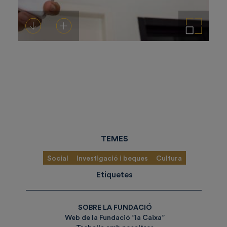
Descarregar-ho
Afegeix a la cistella
Amplia la imatge
TEMES
Social
Investigació i beques
Cultura
Etiquetes
SOBRE LA FUNDACIÓ
Web de la Fundació ”la Caixa”