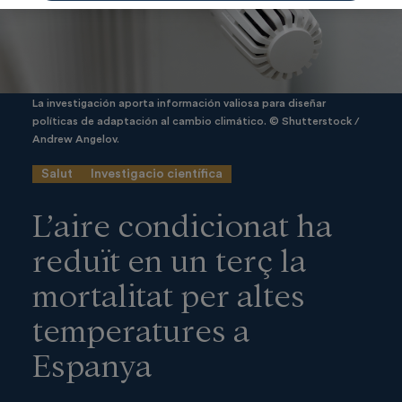
La investigación aporta información valiosa para diseñar
políticas de adaptación al cambio climático. © Shutterstock /
Andrew Angelov.
Salut
Investigacio científica
L’aire condicionat ha
reduït en un terç la
mortalitat per altes
temperatures a
Espanya