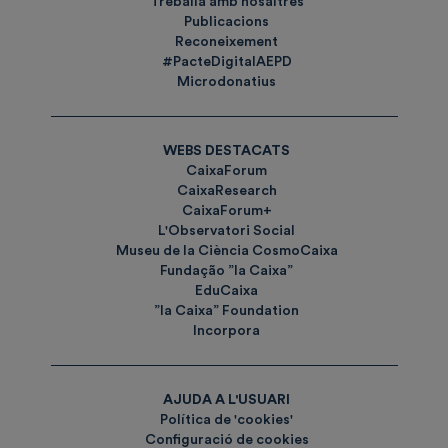
Treballa amb nosaltres
Publicacions
Reconeixement
#PacteDigitalAEPD
Microdonatius
WEBS DESTACATS
CaixaForum
CaixaResearch
CaixaForum+
L'Observatori Social
Museu de la Ciència CosmoCaixa
Fundação ”la Caixa”
EduCaixa
”la Caixa” Foundation
Incorpora
AJUDA A L'USUARI
Política de 'cookies'
Configuració de cookies