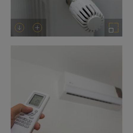
Descarregar-ho
Afegeix a la cistella
Amplia la imatge