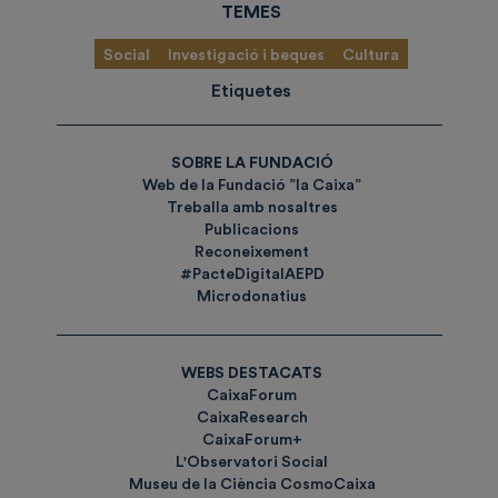
TEMES
Social
Investigació i beques
Cultura
Etiquetes
SOBRE LA FUNDACIÓ
Web de la Fundació ”la Caixa”
Treballa amb nosaltres
Publicacions
Reconeixement
#PacteDigitalAEPD
Microdonatius
WEBS DESTACATS
CaixaForum
CaixaResearch
CaixaForum+
L'Observatori Social
Museu de la Ciència CosmoCaixa