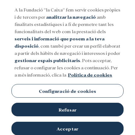
A la Fundació ”la Caixa” fem servir cookies pròpies
i de tercers per
analitzar la navegació
amb
Menu
finalitats estadístiques i a fi de permetre tant les
funcionalitats del web com la prestació dels
serveis i informació que posem a la teva
Social
Investigació i beques
Cultura
disposició
, com també per crear un perfil elaborat
a partir dels hàbits de navegació i interessos i poder
gestionar espais publicitaris
. Pots acceptar,
refusar o configurar les cookies a continuació. Per
a més informació, clica la
Política de cookies
Configuració de cookies
Refusar
Acceptar