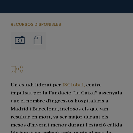
RECURSOS DISPONIBLES
Notas
Imágenes
de
prensa
Un estudi liderat per
ISGlobal,
centre
impulsat per la Fundació “la Caixa” assenyala
que el nombre d'ingressos hospitalaris a
Madrid i Barcelona, inclosos els que van
resultar en mort, va ser major durant els
mesos d'hivern i menor durant l'estació càlida
(de juny a setembre), amb un pic al mes de