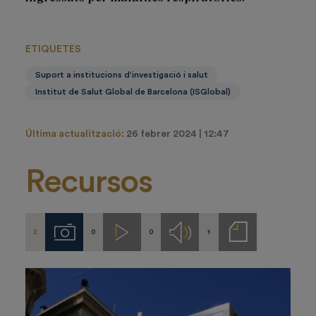
ETIQUETES
Suport a institucions d’investigació i salut
Institut de Salut Global de Barcelona (ISGlobal)
Última actualització:
26 febrer 2024 | 12:47
Recursos
2
0
0
1
Imágenes
Videos
Audios
Notas
de
prensa