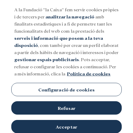
A la Fundació ”la Caixa” fem servir cookies pròpies
i de tercers per
analitzar la navegació
amb
Menu
finalitats estadístiques i a fi de permetre tant les
funcionalitats del web com la prestació dels
serveis i informació que posem a la teva
Social
Investigació i beques
Cultura
disposició
, com també per crear un perfil elaborat
a partir dels hàbits de navegació i interessos i poder
gestionar espais publicitaris
. Pots acceptar,
refusar o configurar les cookies a continuació. Per
a més informació, clica la
Política de cookies
Configuració de cookies
Refusar
Acceptar