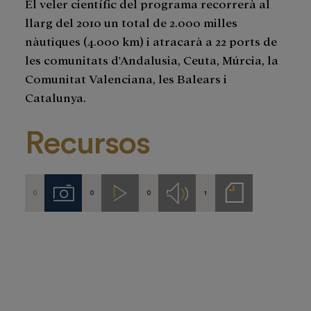
El veler científic del programa recorrerà al
llarg del 2010 un total de 2.000 milles
nàutiques (4.000 km) i atracarà a 22 ports de
les comunitats d'Andalusia, Ceuta, Múrcia, la
Comunitat Valenciana, les Balears i
Catalunya.
Recursos
0
0
0
1
Imágenes
Videos
Audios
Notas
de
prensa