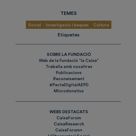
TEMES
Social
Investigació i beques
Cultura
Etiquetes
SOBRE LA FUNDACIÓ
Web de la Fundació ”la Caixa”
Treballa amb nosaltres
Publicacions
Reconeixement
#PacteDigitalAEPD
Microdonatius
WEBS DESTACATS
CaixaForum
CaixaResearch
CaixaForum+