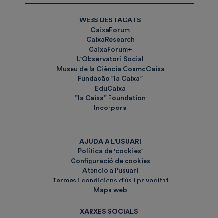
WEBS DESTACATS
CaixaForum
CaixaResearch
CaixaForum+
L'Observatori Social
Museu de la Ciència CosmoCaixa
Fundação ”la Caixa”
EduCaixa
”la Caixa” Foundation
Incorpora
AJUDA A L'USUARI
Política de 'cookies'
Configuració de cookies
Atenció a l'usuari
Termes i condicions d'ús i privacitat
Mapa web
XARXES SOCIALS