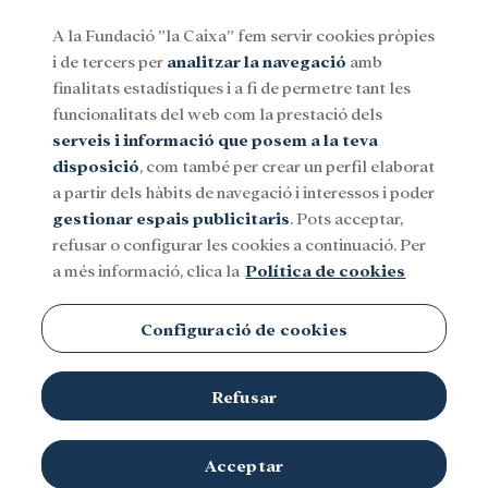
A la Fundació ”la Caixa” fem servir cookies pròpies
i de tercers per
analitzar la navegació
amb
Menu
finalitats estadístiques i a fi de permetre tant les
funcionalitats del web com la prestació dels
serveis i informació que posem a la teva
Social
Investigació i beques
Cultura
disposició
, com també per crear un perfil elaborat
a partir dels hàbits de navegació i interessos i poder
gestionar espais publicitaris
. Pots acceptar,
refusar o configurar les cookies a continuació. Per
a més informació, clica la
Política de cookies
Configuració de cookies
Refusar
Acceptar