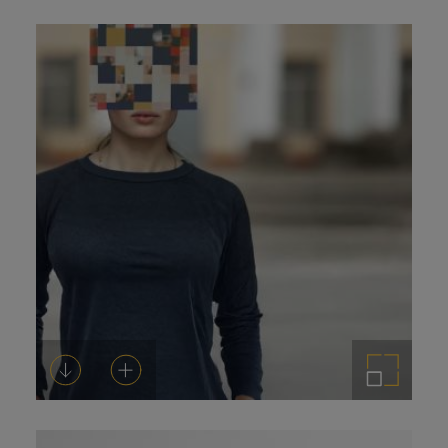
de
prensa
Descarregar-ho
Afegeix a la cistella
Amplia la imatge