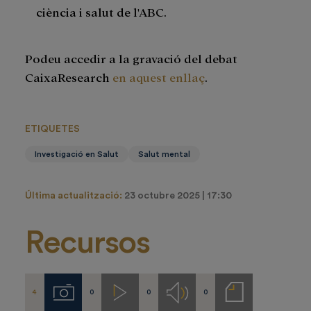
ciència i salut de l'ABC.
Podeu accedir a la gravació del debat
CaixaResearch
en aquest enllaç
.
ETIQUETES
Investigació en Salut
Salut mental
Última actualització:
23 octubre 2025 | 17:30
Recursos
4
0
0
0
Imágenes
Videos
Audios
Notas