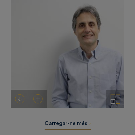
Descarregar-ho
Afegeix a la cistella
Amplia la imatge
Carregar-ne més