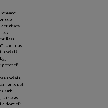
Consorci
or
que
 activitats
estes
amiliars
.
” fa un pas
 social i
8.551
e potenciï
ors socials,
çaments del
nes amb
 a través
 a domicili.