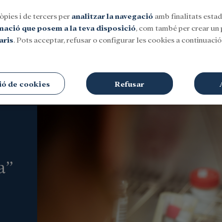
òpies i de tercers per
analitzar la navegació
amb finalitats estadí
rmació que posem a la teva disposició
, com també per crear un p
aris
. Pots acceptar, refusar o configurar les cookies a continuació.
Social
Investigació i beques
Cultura
ió de cookies
Refusar
a”