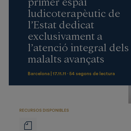
primer espai
ludicoterapèutic de
l’Estat dedicat
exclusivament a
l’atenció integral dels
malalts avançats
Barcelona
17.11.11
54 segons de lectura
RECURSOS DISPONIBLES
Notas
de