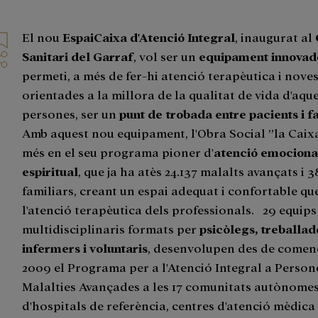
El nou
EspaiCaixa d'Atenció Integral
, inaugurat al
Sanitari del Garraf
, vol ser un
equipament innovad
permeti, a més de fer-hi atenció terapèutica i noves
orientades a la millora de la qualitat de vida d'aqu
persones, ser un
punt de trobada entre pacients i f
Amb aquest nou equipament, l'Obra Social ”la Caixa
més en el seu programa pioner d'
atenció emocional,
espiritual
, que ja ha atès 24.137 malalts avançats i 3
familiars, creant un espai adequat i confortable qu
l'atenció terapèutica dels professionals. 29 equips
multidisciplinaris formats per
psicòlegs, treballad
infermers i voluntaris
, desenvolupen des de comen
2009 el Programa per a l'Atenció Integral a Perso
Malalties Avançades a les 17 comunitats autònomes,
d'hospitals de referència, centres d'atenció mèdica i