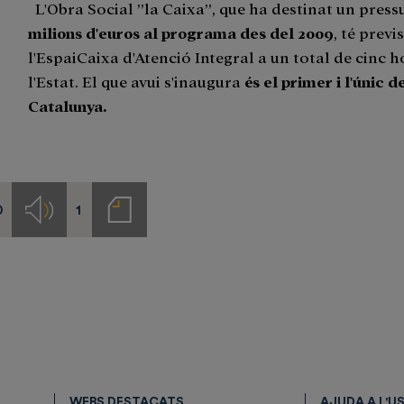
L'Obra Social ”la Caixa”, que ha destinat un press
milions d'euros al programa des del 2009
, té previs
l'EspaiCaixa d'Atenció Integral a un total de cinc h
l'Estat. El que avui s'inaugura
és el primer i l'únic d
Catalunya.
0
1
s
Audios
Notas
de
prensa
WEBS DESTACATS
AJUDA A L'U