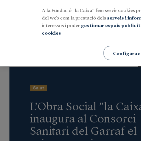
A la Fundació ”la Caixa” fem servir cookies pr
Menu
del web com la prestació dels
serveis i info
interessos i poder
gestionar espais publicit
cookies
Portada
Notícies
Investigació i beques
Configurac
Salut
L’Obra Social ”la Caix
inaugura al Consorci
Sanitari del Garraf el