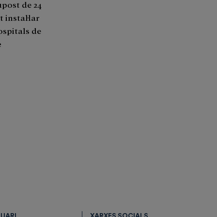
upost de 24
t instal·lar
ospitals de
e
SUARI
XARXES SOCIALS