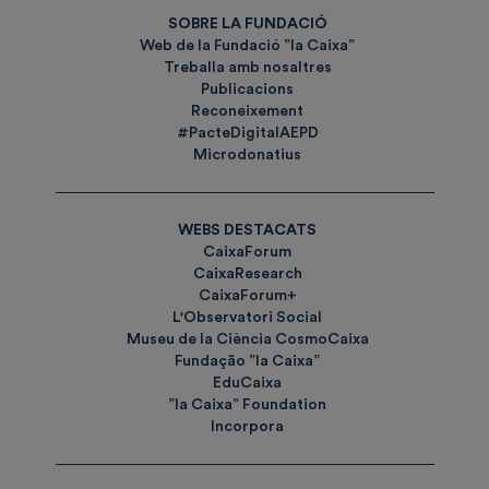
SOBRE LA FUNDACIÓ
Web de la Fundació ”la Caixa”
Treballa amb nosaltres
Publicacions
Reconeixement
#PacteDigitalAEPD
Microdonatius
WEBS DESTACATS
CaixaForum
CaixaResearch
CaixaForum+
L'Observatori Social
Museu de la Ciència CosmoCaixa
Fundação ”la Caixa”
EduCaixa
”la Caixa” Foundation
Incorpora