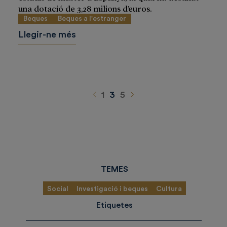
una dotació de 3,28 milions d’euros.
Beques
Beques a l'estranger
Llegir-ne més
Anterior
Siguiente
1
3
5
TEMES
Social
Investigació i beques
Cultura
Etiquetes