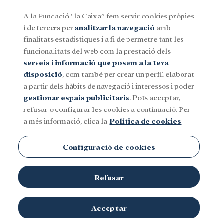
A la Fundació ”la Caixa” fem servir cookies pròpies
i de tercers per
analitzar la navegació
amb
Menu
finalitats estadístiques i a fi de permetre tant les
funcionalitats del web com la prestació dels
serveis i informació que posem a la teva
Social
Investigació i beques
Cultura
disposició
, com també per crear un perfil elaborat
a partir dels hàbits de navegació i interessos i poder
gestionar espais publicitaris
. Pots acceptar,
refusar o configurar les cookies a continuació. Per
a més informació, clica la
Política de cookies
Beques a l'estranger
Configuració de cookies
Refusar
Acceptar