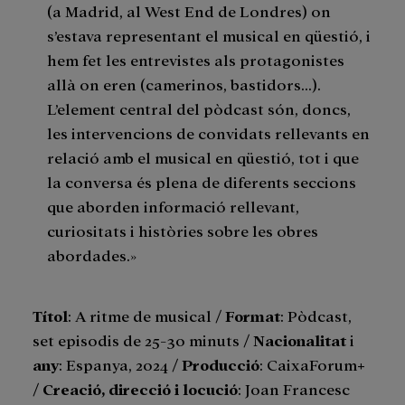
(a Madrid, al West End de Londres) on
s’estava representant el musical en qüestió, i
hem fet les entrevistes als protagonistes
allà on eren (camerinos, bastidors…).
L’element central del pòdcast són, doncs,
les intervencions de convidats rellevants en
relació amb el musical en qüestió, tot i que
la conversa és plena de diferents seccions
que aborden informació rellevant,
curiositats i històries sobre les obres
abordades.»
Títol
: A ritme de musical /
Format
: Pòdcast,
set episodis de 25-30 minuts /
Nacionalitat
i
any
: Espanya, 2024 /
Producció
: CaixaForum+
/
Creació, direcció i locució
: Joan Francesc