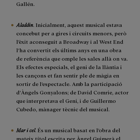
Gallén.
Aladdin
. Inicialment, aquest musical estava
concebut per a gires i circuits menors, però
l’èxit aconseguit a Broadway i al West End
l’ha convertit els últims anys en una obra
de referència que omple les sales allà on va.
Els efectes especials, el geni de la llàntia i
les cançons et fan sentir ple de màgia en
sortir de l’espectacle. Amb la participació
d’Àngels Gonyalons; de David Comrie, actor
que interpretava el Geni, i de Guillermo
Cubedo, mànager tècnic del musical.
Mar i cel
. És un musical basat en l’obra del
mateix títol escrita per Àngel Guimerà el