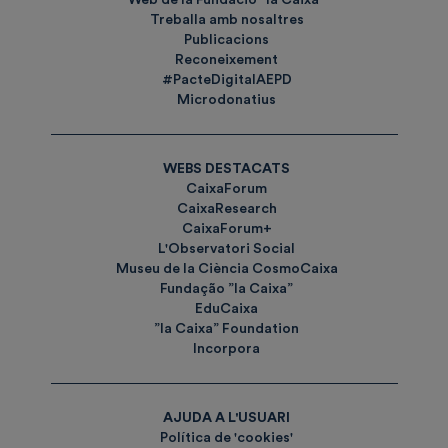
Treballa amb nosaltres
Publicacions
Reconeixement
#PacteDigitalAEPD
Microdonatius
WEBS DESTACATS
CaixaForum
CaixaResearch
CaixaForum+
L'Observatori Social
Museu de la Ciència CosmoCaixa
Fundação ”la Caixa”
EduCaixa
”la Caixa” Foundation
Incorpora
AJUDA A L'USUARI
Política de 'cookies'