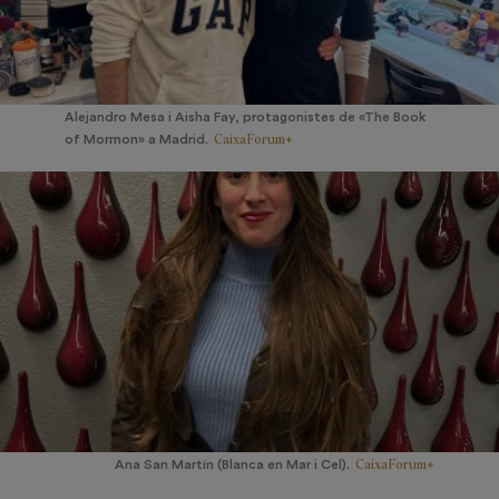
Alejandro Mesa i Aisha Fay, protagonistes de «The Book
CaixaForum+
of Mormon» a Madrid.
CaixaForum+
Ana San Martín (Blanca en Mar i Cel).