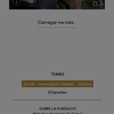
Descarregar-ho
Afegeix a la cistella
Amplia la imatge
Carregar-ne més
TEMES
Social
Investigació i beques
Cultura
Etiquetes
SOBRE LA FUNDACIÓ
Web de la Fundació ”la Caixa”