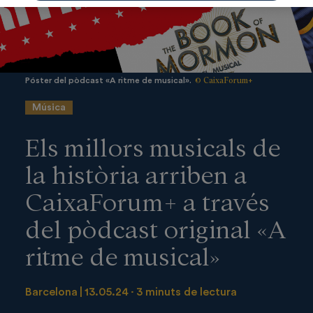
© CaixaForum+
Póster del pòdcast «A ritme de musical».
Música
Els millors musicals de
la història arriben a
CaixaForum+ a través
del pòdcast original «A
ritme de musical»
Barcelona
13.05.24
3 minuts de lectura