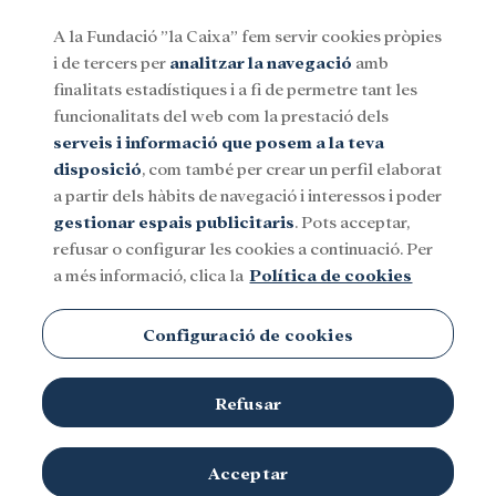
A la Fundació ”la Caixa” fem servir cookies pròpies
i de tercers per
analitzar la navegació
amb
Menu
finalitats estadístiques i a fi de permetre tant les
funcionalitats del web com la prestació dels
serveis i informació que posem a la teva
Social
Investigació i beques
Cultura
disposició
, com també per crear un perfil elaborat
a partir dels hàbits de navegació i interessos i poder
gestionar espais publicitaris
. Pots acceptar,
refusar o configurar les cookies a continuació. Per
a més informació, clica la
Política de cookies
Configuració de cookies
Refusar
Acceptar