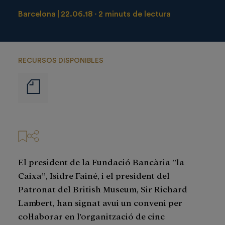
Barcelona
22.06.18
2 minuts de lectura
RECURSOS DISPONIBLES
Notas
de
prensa
El president de la Fundació Bancària ”la
Caixa”, Isidre Fainé, i el president del
Patronat del British Museum, Sir Richard
Lambert, han signat avui un conveni per
col·laborar en l'organització de cinc