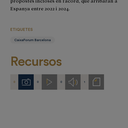
propostes incloses en l'acord, que arribaran a
Espanya entre 2022 i 2024.
ETIQUETES
CaixaForum Barcelona
Recursos
0
0
0
1
Imágenes
Videos
Audios
Notas
de
prensa