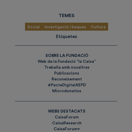
TEMES
Social
Investigació i beques
Cultura
Etiquetes
SOBRE LA FUNDACIÓ
Web de la Fundació ”la Caixa”
Treballa amb nosaltres
Publicacions
Reconeixement
#PacteDigitalAEPD
Microdonatius
WEBS DESTACATS
CaixaForum
CaixaResearch
CaixaForum+