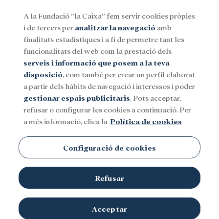
A la Fundació ”la Caixa” fem servir cookies pròpies
i de tercers per
analitzar la navegació
amb
Menu
finalitats estadístiques i a fi de permetre tant les
funcionalitats del web com la prestació dels
serveis i informació que posem a la teva
Social
Investigació i beques
Cultura
disposició
, com també per crear un perfil elaborat
a partir dels hàbits de navegació i interessos i poder
gestionar espais publicitaris
. Pots acceptar,
refusar o configurar les cookies a continuació. Per
a més informació, clica la
Política de cookies
Configuració de cookies
Refusar
Acceptar