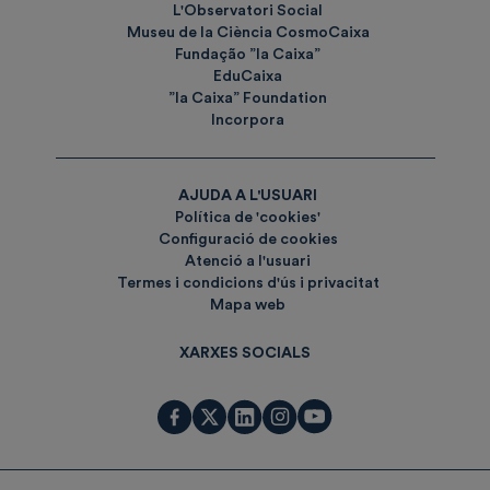
L'Observatori Social
Museu de la Ciència CosmoCaixa
Fundação ”la Caixa”
EduCaixa
”la Caixa” Foundation
Incorpora
AJUDA A L'USUARI
Política de 'cookies'
Configuració de cookies
Atenció a l'usuari
Termes i condicions d'ús i privacitat
Mapa web
XARXES SOCIALS