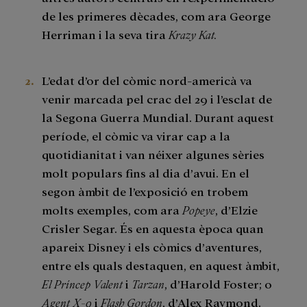
de les primeres dècades, com ara George
Herriman i la seva tira
Krazy Kat.
L’edat d’or del còmic nord-americà va
venir marcada pel crac del 29 i l’esclat de
la Segona Guerra Mundial. Durant aquest
període, el còmic va virar cap a la
quotidianitat i van néixer algunes sèries
molt populars fins al dia d’avui. En el
segon àmbit de l’exposició en trobem
molts exemples, com ara
Popeye
, d’Elzie
Crisler Segar. És en aquesta època quan
apareix Disney i els còmics d’aventures,
entre els quals destaquen, en aquest àmbit,
El Príncep Valent
i
Tarzan
, d’Harold Foster; o
Agent X-9
i
Flash Gordon
, d’Alex Raymond.