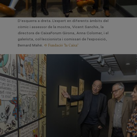
D'esquerra a dreta. L’expert en diferents àmbits del
còmic i assessor de la mostra, Vicent Sanchis, la
directora de CaixaForum Girona, Anna Colomer, i el
galerista, col·leccionista i comissari de l’exposició,
© Fundació "la Caixa"
Bernard Mahé.