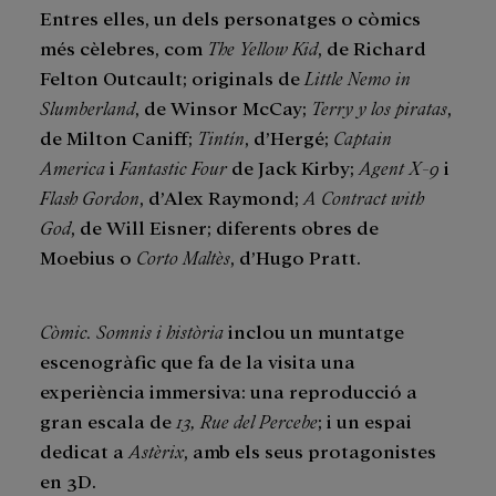
Entres elles, un dels personatges o còmics
més cèlebres, com
The Yellow Kid
, de Richard
Felton Outcault; originals de
Little Nemo in
Slumberland
, de Winsor McCay;
Terry y los piratas
,
de Milton Caniff;
Tintín
, d’Hergé;
Captain
America
i
Fantastic Four
de Jack Kirby;
Agent X-9
i
Flash Gordon
, d’Alex Raymond;
A Contract with
God
, de Will Eisner; diferents obres de
Moebius o
Corto Maltès
, d’Hugo Pratt.
Còmic. Somnis i història
inclou un muntatge
escenogràfic que fa de la visita una
experiència immersiva: una reproducció a
gran escala de
13, Rue del Percebe
; i un espai
dedicat a
Astèrix
, amb els seus protagonistes
en 3D.