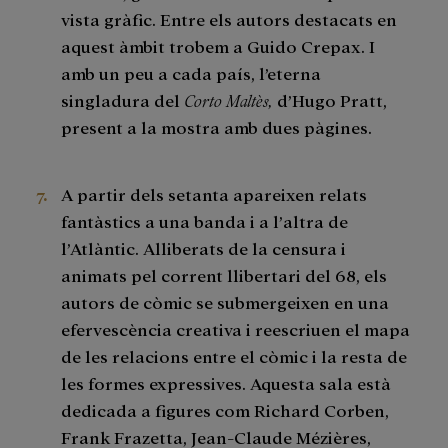
vista gràfic. Entre els autors destacats en
aquest àmbit trobem a Guido Crepax. I
amb un peu a cada país, l’eterna
singladura del
Corto Maltès,
d’Hugo Pratt,
present a la mostra amb dues pàgines.
A partir dels setanta apareixen relats
fantàstics a una banda i a l’altra de
l’Atlàntic. Alliberats de la censura i
animats pel corrent llibertari del 68, els
autors de còmic se submergeixen en una
efervescència creativa i reescriuen el mapa
de les relacions entre el còmic i la resta de
les formes expressives. Aquesta sala està
dedicada a figures com Richard Corben,
Frank Frazetta, Jean-Claude Mézières,