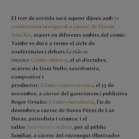
El tret de sortida serà aquest dijous amb
la
conferència inaugural a càrrec de Vicent
Sanchis
, expert en diferents àmbits del còmic.
També es durà a terme el cicle de
conferències i debats
La vida en
vinyetes
:
Còmic+Música
, el 16 d’octubre,
acàrrec de Dani Nel·lo, saxofonista,
compositor i
productor;
Còmic+Gastronomia
, el 13 de
novembre, a càrrec del gastrònom i publicista
Roger Ortuño;
Còmic+Autoficció
, l’11 de
desembre,a càrrec de Nerea Pérez de Las
Heras, periodista i còmica; i el
taller
Superherois i malvats
, per al públic
familiar, a càrrec del reconegut il·lustrador