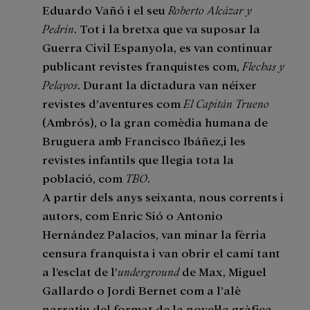
Eduardo Vañó i el seu
Roberto Alcázar y
Pedrín
. Tot i la bretxa que va suposar la
Guerra Civil Espanyola, es van continuar
publicant revistes franquistes com,
Flechas y
Pelayos
. Durant la dictadura van néixer
revistes d’aventures com
El Capitán Trueno
(Ambrós), o la gran comèdia humana de
Bruguera amb Francisco Ibáñez,i les
revistes infantils que llegia tota la
població, com
TBO
.
A partir dels anys seixanta, nous corrents i
autors, com Enric Sió o Antonio
Hernández Palacios, van minar la fèrria
censura franquista i van obrir el camí tant
a l’esclat de l’
underground
de Max, Miguel
Gallardo o Jordi Bernet com a l’alè
narratiu del format de la novel·la gràfica,