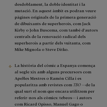
desdoblament, la doble identitat i la
mutació. En aquest àmbit es podran veure
pàgines originals de la primera generació
de dibuixants de superherois, com Jack
Kirby o John Buscema, com també d’autors
centrals de la renovació radical dels
superherois a partir dels vuitanta, com
Mike Mignola o Steve Ditko.
La història del còmic a Espanya comença
al segle xix amb alguns precursors com
Apel·les Mestres o Ramón Cilla i es
popularitza amb revistes com
TBO
—de la
qual surt el nom que encara utilitzem per
referir-nos als còmics: tebeos— i autors
com Ricard Opisso, Manuel Gago o