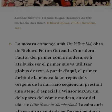
Almanac TBO
1919. Editorial Buigas. Desembre de 1918.
© Ricard Opisso, VEGAP, Barcelona,
Col·lecció Lluís Giralt.
2022.
La mostra comença amb
The Yellow Kid
, obra
de Richard Felton Outcault. Considerat
l’autor del primer còmic modern, se li
atribueix ser el primer que va utilitzar
globus de text. A partir d’aquí, el primer
àmbit de la mostra fa un repàs dels
orígens de la narració seqüencial prestant
una atenció especial a Winsor McCay, un
dels pares del còmic modern, autor del
clàssic
Little Nemo in Slumberland.
I acaba amb
altres autors centrals en l’experimentació