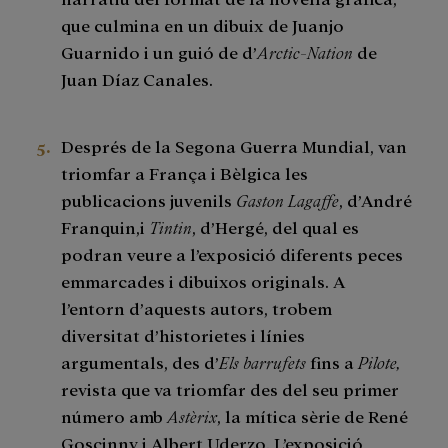
que culmina en un dibuix de Juanjo
Guarnido i un guió de d’
Arctic-Nation
de
Juan Díaz Canales.
Després de la Segona Guerra Mundial, van
triomfar a França i Bèlgica les
publicacions juvenils
Gaston Lagaffe
, d’André
Franquin,i
Tintin
, d’Hergé, del qual es
podran veure a l’exposició diferents peces
emmarcades i dibuixos originals. A
l’entorn d’aquests autors, trobem
diversitat d’historietes i línies
argumentals, des d’
Els barrufets
fins a
Pilote,
revista que va triomfar des del seu primer
número amb
Astèrix
, la mítica sèrie de René
Goscinny i Albert Uderzo. L’exposició