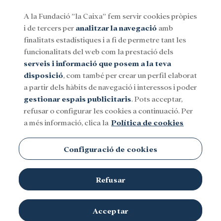
A la Fundació ”la Caixa” fem servir cookies pròpies
i de tercers per
analitzar la navegació
amb
Menu
finalitats estadístiques i a fi de permetre tant les
funcionalitats del web com la prestació dels
serveis i informació que posem a la teva
Social
Investigació i beques
Cultura
disposició
, com també per crear un perfil elaborat
a partir dels hàbits de navegació i interessos i poder
gestionar espais publicitaris
. Pots acceptar,
refusar o configurar les cookies a continuació. Per
a més informació, clica la
Política de cookies
Configuració de cookies
Refusar
Acceptar