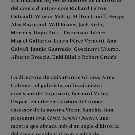
del còmic d’autors com Richard Felton
Outcault, Winsor McCay, Milton Caniff, Hergé,
Alex Raymond, Will Eisner, Jack Kirby,
Moebius, Hugo Pratt, Francisco Ibáñez,
Miquel Gallardo, Laura Pérez Vernetti, Ana
Galvañ, Juanjo Guarnido, Goscinny i Uderzo,
Alberto Breccia, Enki Bilal o Robert Crumb.
La directora de CaixaForum Girona, Anna
Colomer; el galerista, col·leccionista i
comissari de l’exposició, Bernard Mahé, i
l’expert en diferents àmbits del còmic i
assessor de la mostra,Vicent Sanchis, han
presentat avui
Còmic. Somnis i història
, una
mostra que abraça més d’un segle d’història
del còmic occidental com a mitjà de