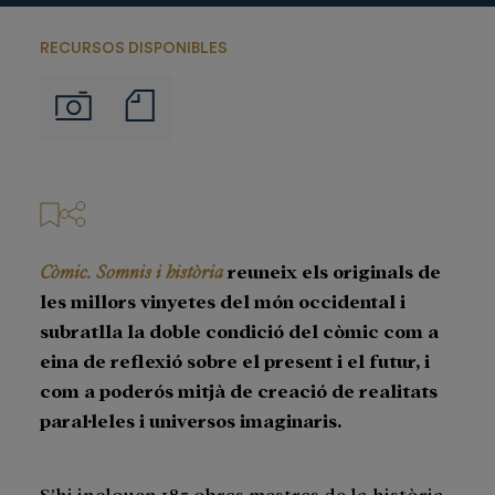
RECURSOS DISPONIBLES
Notas
Imágenes
de
prensa
Còmic. Somnis i història
reuneix els originals de
les millors vinyetes del món occidental i
subratlla la doble condició del còmic com a
eina de reflexió sobre el present i el futur, i
com a poderós mitjà de creació de realitats
paral·leles i universos imaginaris.
S’hi inclouen 185 obres mestres de la història