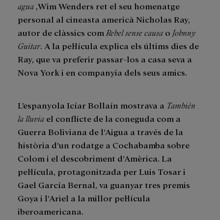
agua
,Wim Wenders ret el seu homenatge
personal al cineasta americà Nicholas Ray,
autor de clàssics com
Rebel sense causa
o
Johnny
Guitar
. A la pel·lícula explica els últims dies de
Ray, que va preferir passar-los a casa seva a
Nova York i en companyia dels seus amics.
L’espanyola Icíar Bollaín mostrava a
También
la lluvia
el conflicte de la coneguda com a
Guerra Boliviana de l’Aigua a través de la
història d’un rodatge a Cochabamba sobre
Colom i el descobriment d’Amèrica. La
pel·lícula, protagonitzada per Luis Tosar i
Gael García Bernal, va guanyar tres premis
Goya i l’Ariel a la millor pel·lícula
iberoamericana.