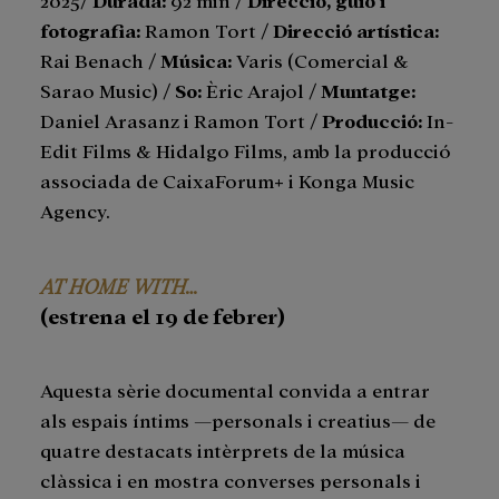
fotografia:
Ramon Tort /
Direcció artística:
Rai Benach /
Música:
Varis (Comercial &
Sarao Music) /
So:
Èric Arajol /
Muntatge:
Daniel Arasanz i Ramon Tort /
Producció:
In-
Edit Films & Hidalgo Films, amb la producció
associada de CaixaForum+ i Konga Music
Agency.
AT HOME WITH…
(estrena el 19 de febrer)
Aquesta sèrie documental convida a entrar
als espais íntims —personals i creatius— de
quatre destacats intèrprets de la música
clàssica i en mostra converses personals i