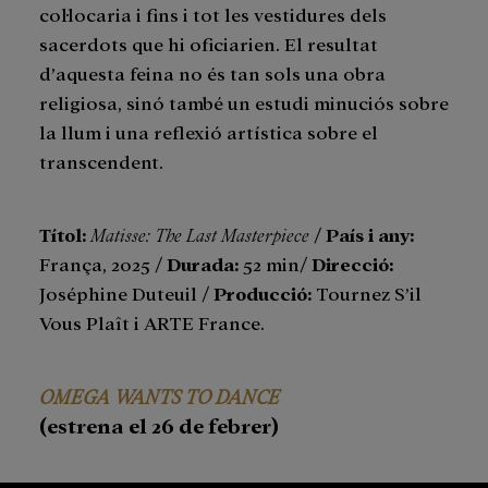
col·locaria i fins i tot les vestidures dels
sacerdots que hi oficiarien. El resultat
d’aquesta feina no és tan sols una obra
religiosa, sinó també un estudi minuciós sobre
la llum i una reflexió artística sobre el
transcendent.
Títol:
Matisse: The Last Masterpiece
/
País i any:
França, 2025 /
Durada:
52 min/
Direcció:
Joséphine Duteuil /
Producció:
Tournez S’il
Vous Plaît i ARTE France.
OMEGA WANTS TO DANCE
(estrena el 26 de febrer)