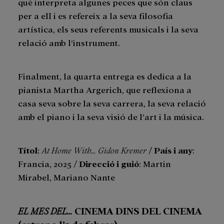
què interpreta algunes peces que són claus
per a ell i es refereix a la seva filosofia
artística, els seus referents musicals i la seva
relació amb l’instrument.
Finalment, la quarta entrega es dedica a la
pianista Martha Argerich, que reflexiona a
casa seva sobre la seva carrera, la seva relació
amb el piano i la seva visió de l’art i la música.
Títol
:
At Home With… Gidon Kremer
/
País i any
:
Francia, 2025 /
Direcció i guió
: Martin
Mirabel, Mariano Nante
EL MES DEL…
CINEMA DINS DEL CINEMA
(estrena l’1 de febrer)