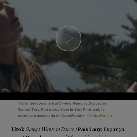
Tràiler del documental
Omega Wants to Dance
, de
Ramon Tort. Film produït per In-Edit Films amb la
© CaixaForum+
producció associada de CaixaForum+.
Títol:
Omega Wants to Dance
/
País i any:
Espanya,
2025/
Durada:
92 min /
Direcció, guió i