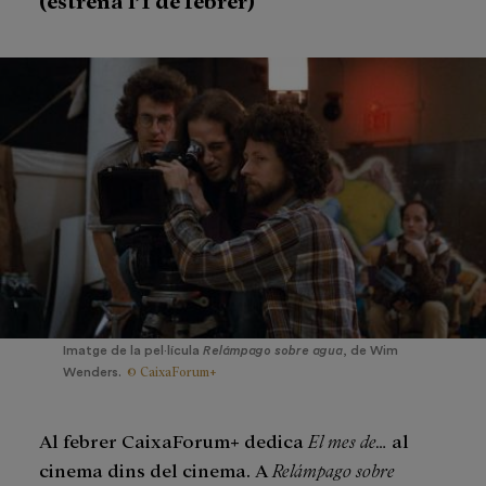
Imatge de la pel·lícula
Relámpago sobre agua
, de Wim
© CaixaForum+
Wenders.
Al febrer CaixaForum+ dedica
El mes de…
al
cinema dins del cinema. A
Relámpago sobre