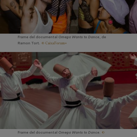
Frame del documental
Omega Wants to Dance
, de
© CaixaForum+
Ramon Tort.
©
Frame del documental
Omega Wants to Dance
.