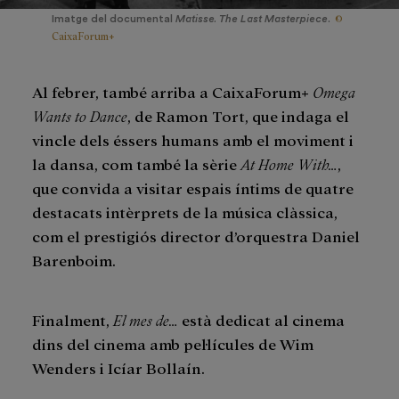
©
Imatge del documental
Matisse. The Last Masterpiece
.
CaixaForum+
Al febrer, també arriba a CaixaForum+
Omega
Wants to Dance
, de Ramon Tort, que indaga el
vincle dels éssers humans amb el moviment i
la dansa, com també la sèrie
At Home With…
,
que convida a visitar espais íntims de quatre
destacats intèrprets de la música clàssica,
com el prestigiós director d’orquestra Daniel
Barenboim.
Finalment,
El mes de…
està dedicat al cinema
dins del cinema amb pel·lícules de Wim
Wenders i Icíar Bollaín.