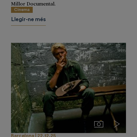
Millor Documental.
Cinema
Llegir-ne més
Imágenes
Videos
Barcelona
22.12.25