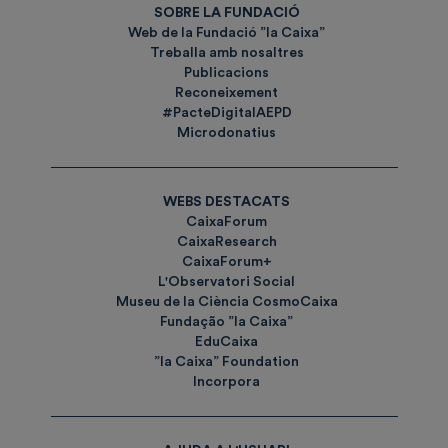
SOBRE LA FUNDACIÓ
Web de la Fundació ”la Caixa”
Treballa amb nosaltres
Publicacions
Reconeixement
#PacteDigitalAEPD
Microdonatius
WEBS DESTACATS
CaixaForum
CaixaResearch
CaixaForum+
L'Observatori Social
Museu de la Ciència CosmoCaixa
Fundação ”la Caixa”
EduCaixa
”la Caixa” Foundation
Incorpora