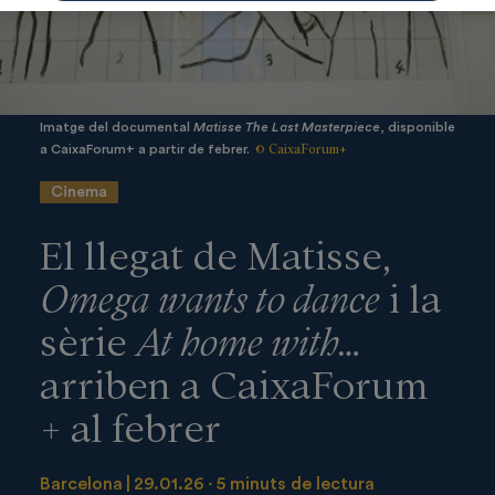
Imatge del documental
Matisse The Last Masterpiece
, disponible
© CaixaForum+
a CaixaForum+ a partir de febrer.
Cinema
El llegat de Matisse,
Omega wants to dance
i la
sèrie
At home with…
arriben a CaixaForum
+ al febrer
Barcelona
29.01.26
5 minuts de lectura