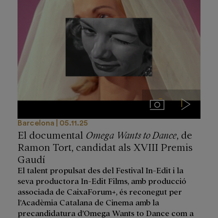
Imágenes
Videos
Barcelona
05.11.25
El documental
Omega Wants to Dance
, de
Ramon Tort, candidat als XVIII Premis
Gaudí
El talent propulsat des del Festival In-Edit i la
seva productora In-Edit Films, amb producció
associada de CaixaForum+, és reconegut per
l’Acadèmia Catalana de Cinema amb la
precandidatura d’Omega Wants to Dance com a