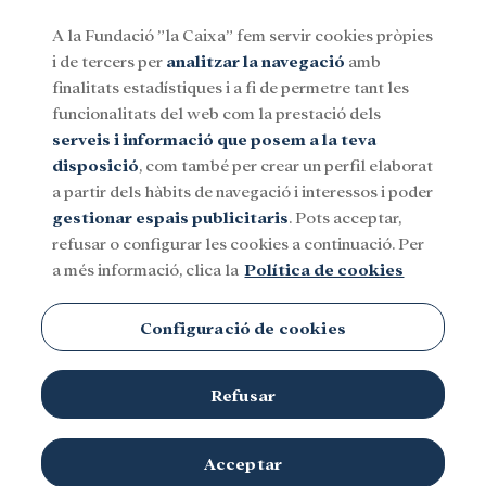
A la Fundació ”la Caixa” fem servir cookies pròpies
i de tercers per
analitzar la navegació
amb
Menu
finalitats estadístiques i a fi de permetre tant les
funcionalitats del web com la prestació dels
serveis i informació que posem a la teva
Social
Investigació i beques
Cultura
disposició
, com també per crear un perfil elaborat
a partir dels hàbits de navegació i interessos i poder
gestionar espais publicitaris
. Pots acceptar,
refusar o configurar les cookies a continuació. Per
a més informació, clica la
Política de cookies
Configuració de cookies
Refusar
Acceptar