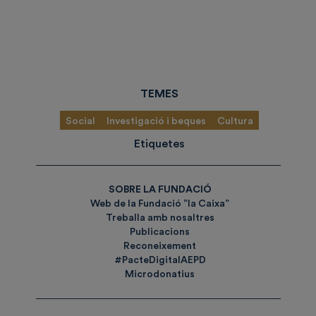
TEMES
Social
Investigació i beques
Cultura
Etiquetes
SOBRE LA FUNDACIÓ
Web de la Fundació ”la Caixa”
Treballa amb nosaltres
Publicacions
Reconeixement
#PacteDigitalAEPD
Microdonatius