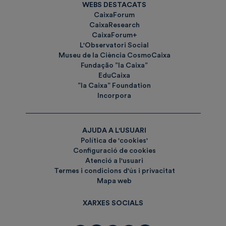
WEBS DESTACATS
CaixaForum
CaixaResearch
CaixaForum+
L'Observatori Social
Museu de la Ciència CosmoCaixa
Fundação ”la Caixa”
EduCaixa
”la Caixa” Foundation
Incorpora
AJUDA A L'USUARI
Política de 'cookies'
Configuració de cookies
Atenció a l'usuari
Termes i condicions d'ús i privacitat
Mapa web
XARXES SOCIALS