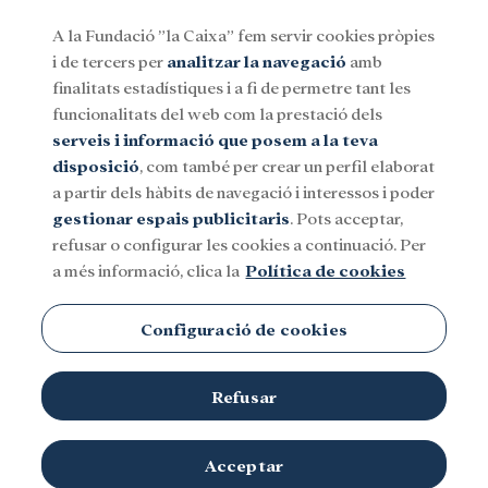
A la Fundació ”la Caixa” fem servir cookies pròpies
i de tercers per
analitzar la navegació
amb
Menu
finalitats estadístiques i a fi de permetre tant les
funcionalitats del web com la prestació dels
serveis i informació que posem a la teva
Social
Investigació i beques
Cultura
disposició
, com també per crear un perfil elaborat
a partir dels hàbits de navegació i interessos i poder
gestionar espais publicitaris
. Pots acceptar,
refusar o configurar les cookies a continuació. Per
a més informació, clica la
Política de cookies
Configuració de cookies
Refusar
Acceptar