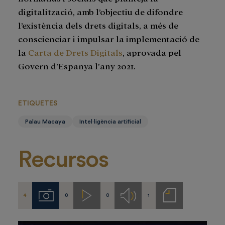
digitalització, amb l’objectiu de difondre
l’existència dels drets digitals, a més de
conscienciar i impulsar la implementació de
la
Carta de Drets Digitals
, aprovada pel
Govern d’Espanya l’any 2021.
ETIQUETES
Palau Macaya
Intel·ligència artificial
Recursos
4
0
0
1
Imágenes
Videos
Audios
Notas
de
prensa