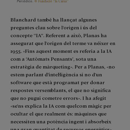
© Fundació ”la Caixa”
Periódico
.
Blanchard també ha llançat algunes
preguntes clau sobre l'origen i ús del
concepte “IA”. Referent a això, Planas ha
assegurat que l'origen del terme va néixer en
1955. «Fins aquest moment es referia a la IA
com a ‘Autòmats Pensants’, sota una
estratègia de màrqueting». Per a Planas, «no
estem parlant d'intel·ligència si no d'un
software que està programat per donar
respostes versemblants, el que no significa
que no pugui cometre errors». I ha afegit
«se'ns explica la IA com quelcom màgic per
ocultar el que realment és: màquines que
necessiten una potència ingent i absorbeix
una gran quantitat de recursos energètics».