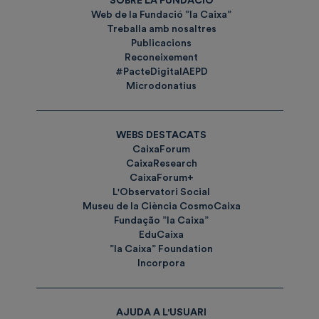
SOBRE LA FUNDACIÓ
Web de la Fundació ”la Caixa”
Treballa amb nosaltres
Publicacions
Reconeixement
#PacteDigitalAEPD
Microdonatius
WEBS DESTACATS
CaixaForum
CaixaResearch
CaixaForum+
L'Observatori Social
Museu de la Ciència CosmoCaixa
Fundação ”la Caixa”
EduCaixa
”la Caixa” Foundation
Incorpora
AJUDA A L'USUARI