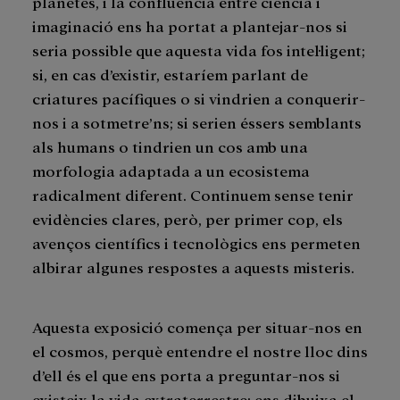
planetes, i la confluència entre ciència i
imaginació ens ha portat a plantejar-nos si
seria possible que aquesta vida fos intel·ligent;
si, en cas d’existir, estaríem parlant de
criatures pacífiques o si vindrien a conquerir-
nos i a sotmetre’ns; si serien éssers semblants
als humans o tindrien un cos amb una
morfologia adaptada a un ecosistema
radicalment diferent. Continuem sense tenir
evidències clares, però, per primer cop, els
avenços científics i tecnològics ens permeten
albirar algunes respostes a aquests misteris.
Aquesta exposició comença per situar-nos en
el cosmos, perquè entendre el nostre lloc dins
d’ell és el que ens porta a preguntar-nos si
existeix la vida extraterrestre; ens dibuixa el