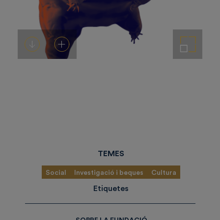
Descarregar-ho
Afegeix a la cistella
Amplia la imatge
TEMES
Social
Investigació i beques
Cultura
Etiquetes