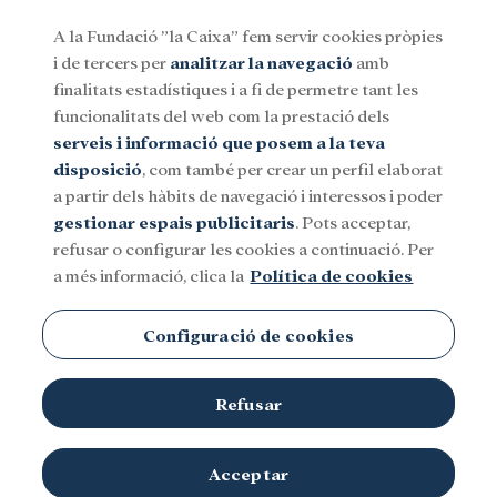
A la Fundació ”la Caixa” fem servir cookies pròpies
i de tercers per
analitzar la navegació
amb
Menu
finalitats estadístiques i a fi de permetre tant les
funcionalitats del web com la prestació dels
serveis i informació que posem a la teva
Social
Investigació i beques
Cultura
disposició
, com també per crear un perfil elaborat
a partir dels hàbits de navegació i interessos i poder
gestionar espais publicitaris
. Pots acceptar,
refusar o configurar les cookies a continuació. Per
a més informació, clica la
Política de cookies
Configuració de cookies
Refusar
Acceptar