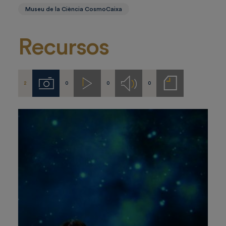
Museu de la Ciència CosmoCaixa
Recursos
2
0
0
0
Imágenes
Videos
Audios
Notas
de
prensa