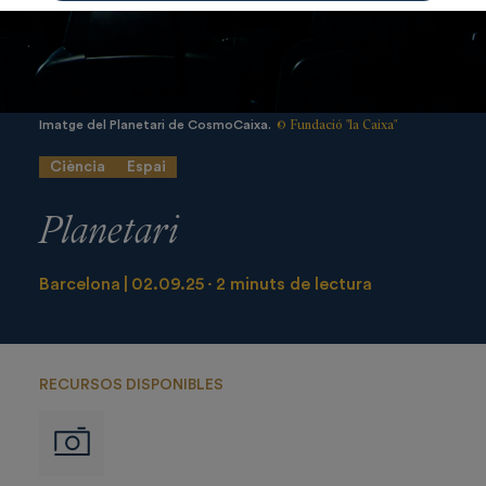
© Fundació "la Caixa"
Imatge del Planetari de CosmoCaixa.
Ciència
Espai
Planetari
Barcelona
02.09.25
2 minuts de lectura
RECURSOS DISPONIBLES
Imágenes