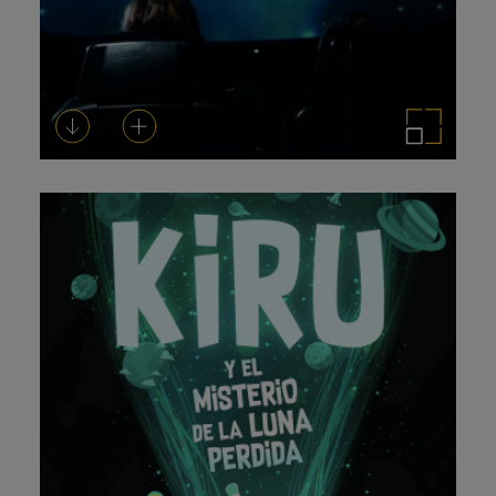
Descarregar-ho
Afegeix a la cistella
Amplia la imatge