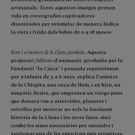
artesanals. Totes aquestes imatges prenen
vida en coreografies captivadores
dissenyades per estimular de manera lúdica
la vista i l’oïda dels bebès de 0 a 18 mesos.
Kiru i el misteri de la Lluna perduda
. Aquesta
projecció
fulldome
d’animació, produïda per la
Fundació ”la Caixa” i pensada especialment
per a infants de 3 a 6 anys, explica l’amistat
de la Chispita, una cuca de llum, i en Kiru, un
simpàtic firaire, que emprenen un viatge junts
que donarà veu a asteroides, planetes i
estrelles per mostrar no sols la fascinant
història de la Lluna i les seves fases, sinó
també les eines necessàries per entendre i
gestionar una de les emocions més primitives