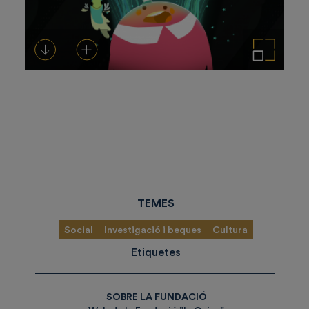
Descarregar-ho
Afegeix a la cistella
Amplia la imatge
TEMES
Social
Investigació i beques
Cultura
Etiquetes
SOBRE LA FUNDACIÓ