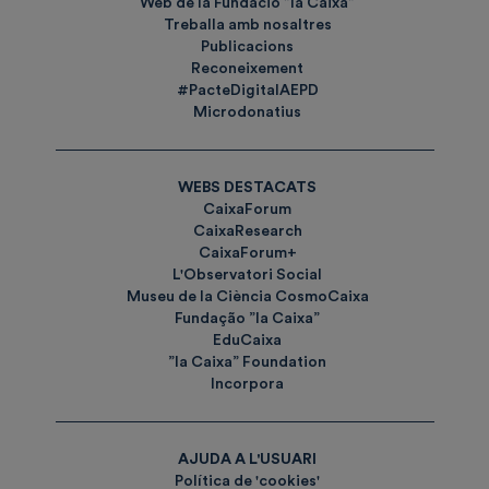
Web de la Fundació ”la Caixa”
Treballa amb nosaltres
Publicacions
Reconeixement
#PacteDigitalAEPD
Microdonatius
WEBS DESTACATS
CaixaForum
CaixaResearch
CaixaForum+
L'Observatori Social
Museu de la Ciència CosmoCaixa
Fundação ”la Caixa”
EduCaixa
”la Caixa” Foundation
Incorpora
AJUDA A L'USUARI
Política de 'cookies'