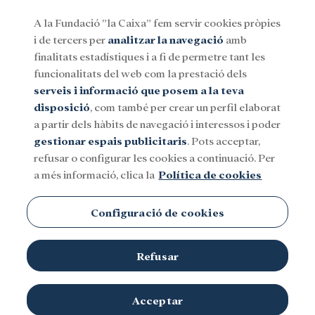
A la Fundació ”la Caixa” fem servir cookies pròpies
i de tercers per
analitzar la navegació
amb
Menu
finalitats estadístiques i a fi de permetre tant les
funcionalitats del web com la prestació dels
serveis i informació que posem a la teva
Social
Investigació i beques
Cultura
disposició
, com també per crear un perfil elaborat
a partir dels hàbits de navegació i interessos i poder
gestionar espais publicitaris
. Pots acceptar,
refusar o configurar les cookies a continuació. Per
a més informació, clica la
Política de cookies
Configuració de cookies
Refusar
Acceptar