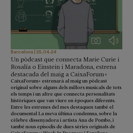
Imágenes
Audios
Barcelona
25.04.24
Un pòdcast que connecta Marie Curie i
Rosalía o Einstein i Maradona, estrena
destacada del maig a CaixaForum+
CaixaForum+ estrenarà al maig un pòdcast
original sobre alguns dels millors musicals de tots
els temps i un altre que connecta personalitats
històriques que van viure en èpoques diferents.
Entre les estrenes del mes destaquen també el
documental La meva última condemna, sobre la
cèlebre dissenyadora i artista Ana de Pombo, i
també nous episodis de dues sèries originals de
CaixaForum+: Work In Progress i Fanzilona.