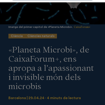
CaixaForum+
Imatge del primer capítol de «Planeta Microbi».
Ciència
Ciències naturals
«Planeta Microbi», de
CaixaForum+, ens
apropa a l’apassionant
i invisible món dels
microbis
Barcelona
29.04.24
4 minuts de lectura