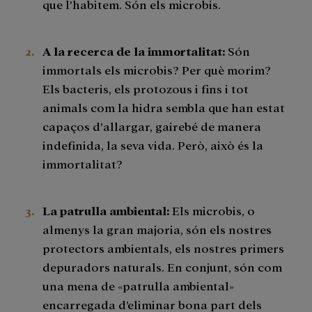
que l’habitem. Són els microbis.
A la recerca de la immortalitat:
Són
immortals els microbis? Per què morim?
Els bacteris, els protozous i fins i tot
animals com la hidra sembla que han estat
capaços d’allargar, gairebé de manera
indefinida, la seva vida. Però, això és la
immortalitat?
La patrulla ambiental:
Els microbis, o
almenys la gran majoria, són els nostres
protectors ambientals, els nostres primers
depuradors naturals. En conjunt, són com
una mena de «patrulla ambiental»
encarregada d’eliminar bona part dels