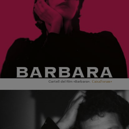
CaixaForum+
Cartell del film «Barbara».