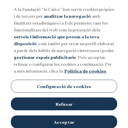
A la Fundació ”la Caixa” fem servir cookies pròpies
i de tercers per
analitzar la navegació
amb
Menu
finalitats estadístiques i a fi de permetre tant les
funcionalitats del web com la prestació dels
serveis i informació que posem a la teva
Social
Investigació i beques
Cultura
disposició
, com també per crear un perfil elaborat
a partir dels hàbits de navegació i interessos i poder
gestionar espais publicitaris
. Pots acceptar,
refusar o configurar les cookies a continuació. Per
a més informació, clica la
Política de cookies
Configuració de cookies
Refusar
Acceptar