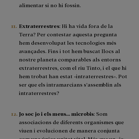
alimentar si no hi fossin.
Extraterrestres
: Hi ha vida fora de la
Terra? Per contestar aquesta pregunta
hem desenvolupat les tecnologies més
avançades. Fins i tot hem buscat llocs al
nostre planeta comparables als entorns
extraterrestres, com el riu Tinto, i el que hi
hem trobat han estat «intraterrestres». Pot
ser que els intramarcians s’assemblin als
intraterrestres?
Jo soc jo i els meus… microbis
: Som
associacions de diferents organismes que
viuen i evolucionen de manera conjunta
com una única unitat vital. Més que un «jo»