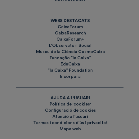
WEBS DESTACATS
CaixaForum
CaixaResearch
CaixaForum+
L'Observatori Social
Museu de la Ciència CosmoCaixa
Fundação ”la Caixa”
EduCaixa
”la Caixa” Foundation
Incorpora
AJUDA A L'USUARI
Política de 'cookies'
Configuració de cookies
Atenció a l'usuari
Termes i condicions d'ús i privacitat
Mapa web