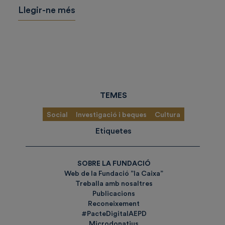
Llegir-ne més
TEMES
Social
Investigació i beques
Cultura
Etiquetes
SOBRE LA FUNDACIÓ
Web de la Fundació ”la Caixa”
Treballa amb nosaltres
Publicacions
Reconeixement
#PacteDigitalAEPD
Microdonatius