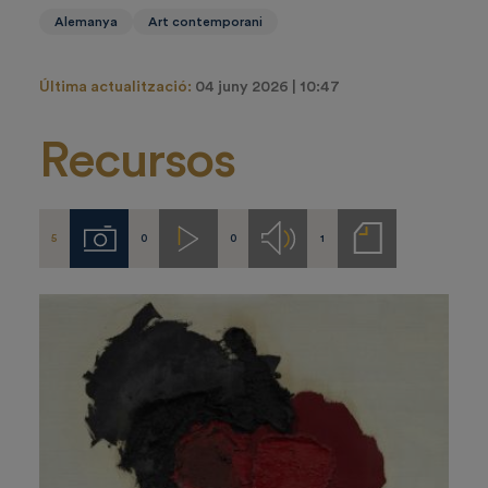
Alemanya
Art contemporani
Última actualització:
04 juny 2026 | 10:47
Recursos
5
0
0
1
Imágenes
Videos
Audios
Notas
de
prensa