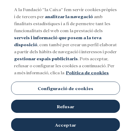
A la Fundació ”la Caixa” fem servir cookies pròpies
i de tercers per
analitzar la navegació
amb
Menu
finalitats estadístiques i a fi de permetre tant les
funcionalitats del web com la prestació dels
serveis i informació que posem a la teva
Social
Investigació i beques
Cultura
disposició
, com també per crear un perfil elaborat
a partir dels hàbits de navegació i interessos i poder
gestionar espais publicitaris
. Pots acceptar,
refusar o configurar les cookies a continuació. Per
a més informació, clica la
Política de cookies
Configuració de cookies
Refusar
Acceptar