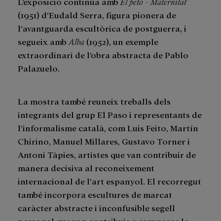
L’exposició continua amb
El petó - Maternitat
(1951) d’Eudald Serra, figura pionera de
l’avantguarda escultòrica de postguerra, i
segueix amb
Alba
(1952), un exemple
extraordinari de l’obra abstracta de Pablo
Palazuelo.
La mostra també reuneix treballs dels
integrants del grup El Paso i representants de
l’informalisme català, com Luis Feito, Martín
Chirino, Manuel Millares, Gustavo Torner i
Antoni Tàpies, artistes que van contribuir de
manera decisiva al reconeixement
internacional de l’art espanyol. El recorregut
també incorpora escultures de marcat
caràcter abstracte i inconfusible segell
personal que van contribuir a recuperar la