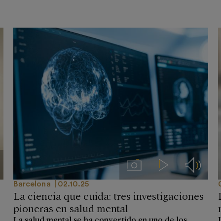
 prensa
Imágenes
Videos
Audios
Barcelona
02.10.25
La ciencia que cuida: tres investigaciones
pioneras en salud mental
La salud mental se ha convertido en uno de los