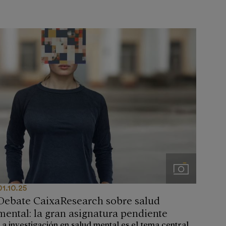
Imágenes
01.10.25
Debate CaixaResearch sobre salud
mental: la gran asignatura pendiente
La investigación en salud mental es el tema central