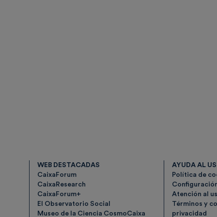
WEB DESTACADAS
AYUDA AL U
CaixaForum
Política de c
CaixaResearch
Configuració
CaixaForum+
Atención al u
El Observatorio Social
Términos y co
Museo de la Ciencia CosmoCaixa
privacidad