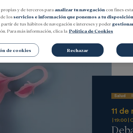
 propias y de terceros para
analizar tu navegación
con fines esta
 de los
servicios e información que ponemos a tu disposició
 partir de tus hábitos de navegación e intereses y poder
gestionar
ón. Para más información, clica la
Política de Cookies
Social
Investigación y becas
Cultura
ón de cookies
Rechazar
Salud
11 de
19:00
O
Deba