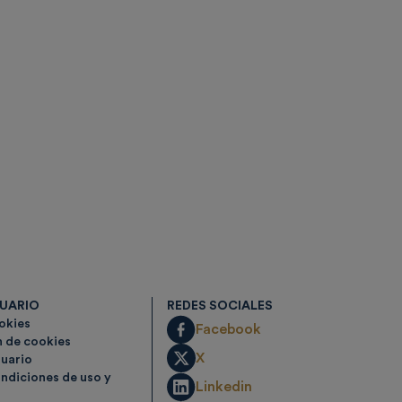
SUARIO
REDES SOCIALES
ookies
Facebook
n de cookies
X
suario
ndiciones de uso y
Linkedin