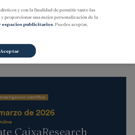
dísticos y con la finalidad de permitir tanto las
Buscar
ESP
Iniciar sesión
n
y proporcionar una mejor personalización de la
 espacios publicitarios
. Puedes aceptar,
Aceptar
Investigacion cientifica
 marzo de 2026
nline
te CaixaResearch