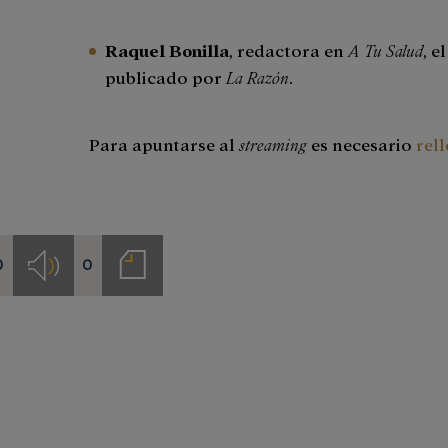
Raquel Bonilla
, redactora en
A Tu Salud
, e
publicado por
La Razón
.
Para apuntarse al
streaming
es necesario
rel
0
0
s
Audios
Notas
de
prensa