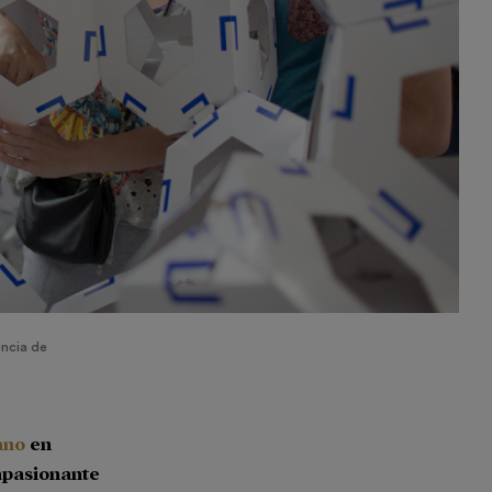
encia de
ano
en
apasionante