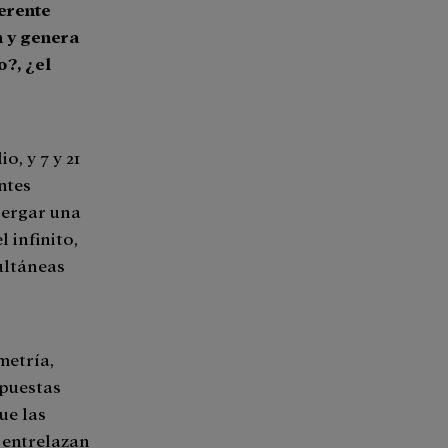
gerente
n y genera
?, ¿el
o, y 7 y 21
entes
bergar una
 infinito,
ultáneas
metría,
opuestas
ue las
e entrelazan