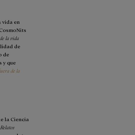
a vida en
s CosmoNits
de la vida
ilidad de
o de
s y que
uera de la
e la Ciencia
o
Relatos