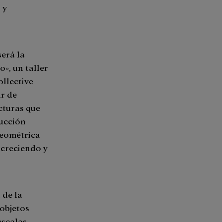
 y
será la
o», un taller
llective
ir de
cturas que
rucción
geométrica
 creciendo y
 de la
 objetos
escalas