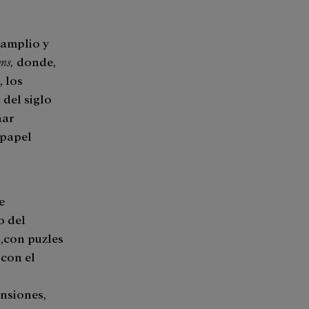
 amplio y
rms,
donde,
 los
del siglo
ñar
 papel
e
o del
»,con puzles
 con el
nsiones,