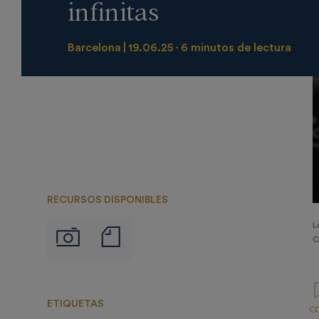
infinitas
Barcelona
19.06.25
6 minutos de lectura
RECURSOS DISPONIBLES
L
Notas
Imágenes
C
de
prensa
ETIQUETAS