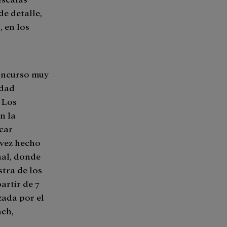
de detalle,
, en los
oncurso muy
idad
 Los
n la
car
 vez hecho
nal, donde
stra de los
artir de 7
zada por el
nch,