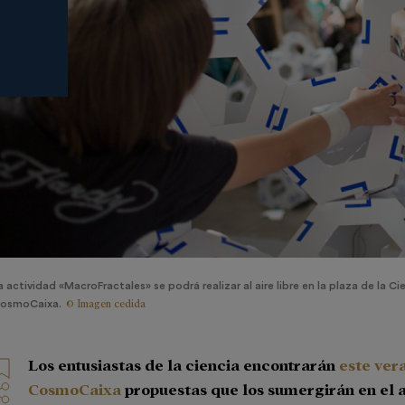
a actividad «MacroFractales» se podrá realizar al aire libre en la plaza de la Ci
© Imagen cedida
osmoCaixa.
Los entusiastas de la ciencia encontrarán
este ver
CosmoCaixa
propuestas que los sumergirán en el 