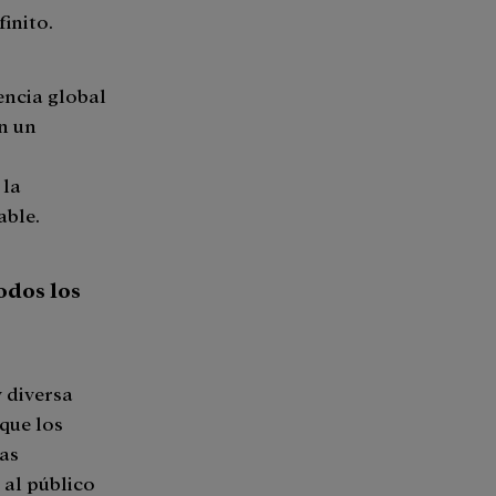
inito.
encia global
n un
 la
able.
todos los
 diversa
que los
Las
 al público