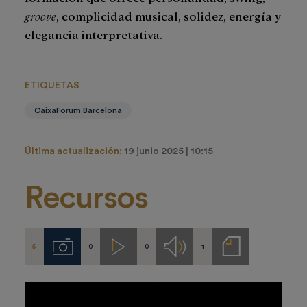
groove
, complicidad musical, solidez, energía y
elegancia interpretativa.
ETIQUETAS
CaixaForum Barcelona
Última actualización:
19 junio 2025 | 10:15
Recursos
5
0
0
1
Imágenes
Videos
Audios
Notas
de
prensa