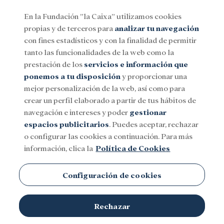
En la Fundación ”la Caixa” utilizamos cookies
propias y de terceros para
analizar tu navegación
Menu
con fines estadísticos y con la finalidad de permitir
tanto las funcionalidades de la web como la
prestación de los
servicios e información que
Social
Investigación y becas
Cultura
ponemos a tu disposición
y proporcionar una
mejor personalización de la web, así como para
crear un perfil elaborado a partir de tus hábitos de
navegación e intereses y poder
gestionar
espacios publicitarios
. Puedes aceptar, rechazar
o configurar las cookies a continuación. Para más
información, clica la
Política de Cookies
Configuración de cookies
El roboticista e ingeniero Hiroshi Ishiguro junto a Robovie, una de
Rechazar
© Adrián Quiroga. Fundación "la Caixa"
sus creaciones.