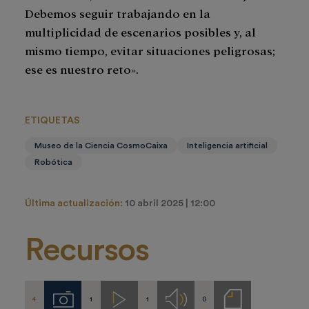
Debemos seguir trabajando en la
multiplicidad de escenarios posibles y, al
mismo tiempo, evitar situaciones peligrosas;
ese es nuestro reto».
ETIQUETAS
Museo de la Ciencia CosmoCaixa
Inteligencia artificial
Robótica
Última actualización:
10 abril 2025 | 12:00
Recursos
4
1
1
0
Imágenes
Videos
Audios
Notas