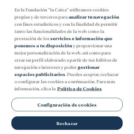
En la Fundación ”la Caixa” utilizamos cookies
propias y de terceros para
analizar tu navegación
Menu
con fines estadísticos y con la finalidad de permitir
tanto las funcionalidades de la web como la
prestación de los
servicios e información que
Social
Investigación y becas
Cultura
ponemos a tu disposición
y proporcionar una
mejor personalización de la web, así como para
crear un perfil elaborado a partir de tus hábitos de
Instituto de Salud Global de
navegación e intereses y poder
gestionar
espacios publicitarios
. Puedes aceptar, rechazar
Barcelona (ISGlobal)
o configurar las cookies a continuación. Para más
información, clica la
Política de Cookies
Configuración de cookies
Rechazar