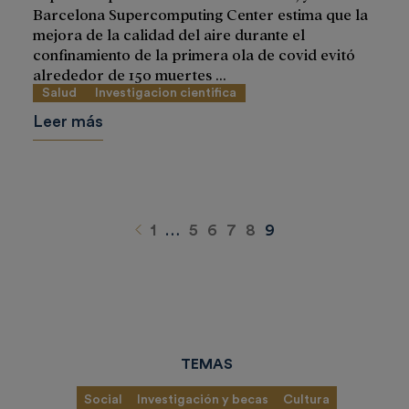
Barcelona Supercomputing Center estima que la
mejora de la calidad del aire durante el
confinamiento de la primera ola de covid evitó
alrededor de 150 muertes ...
Salud
Investigacion cientifica
Leer más
Anterior
1
…
5
6
7
8
9
TEMAS
Social
Investigación y becas
Cultura