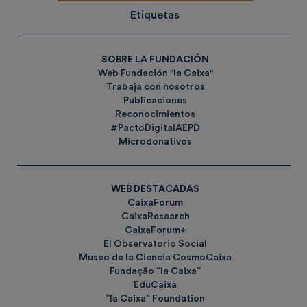
Etiquetas
SOBRE LA FUNDACIÓN
Web Fundación "la Caixa"
Trabaja con nosotros
Publicaciones
Reconocimientos
#PactoDigitalAEPD
Microdonativos
WEB DESTACADAS
CaixaForum
CaixaResearch
CaixaForum+
El Observatorio Social
Museo de la Ciencia CosmoCaixa
Fundação ”la Caixa”
EduCaixa
”la Caixa” Foundation