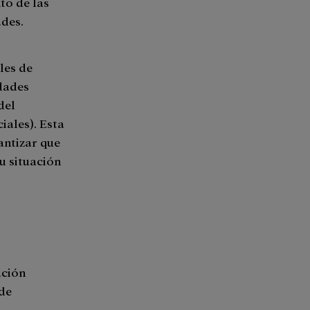
to de las
ades.
les de
dades
del
ciales). Esta
antizar que
u situación
ación
 de