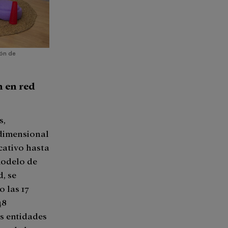
ión de
n en red
s,
idimensional
cativo hasta
 modelo de
, se
o las 17
48
as entidades