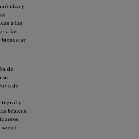
conómica y
tas
cas a las
r a las
 bienestar
ión de
n su
etivo de
tegral y
as básicas,
ipantes,
 social.