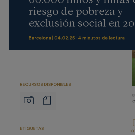
riesgo de pobreza y
exclusión social en 2
Barcelona
04.02.25
4 minutos de lectura
RECURSOS DISPONIBLES
E
Notas
Imágenes
C
de
prensa
ETIQUETAS