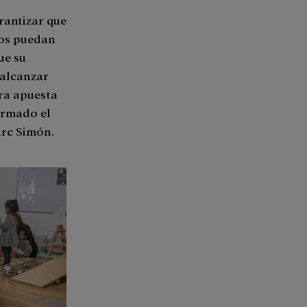
rantizar que
dos puedan
ue su
 alcanzar
tra apuesta
firmado el
arc Simón.