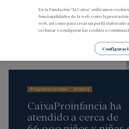
En la Fundación ”la Caixa” utilizamos cookies
Menu
funcionalidades de la web como la prestación
web, así como para crear un perfil elaborado a
rechazar o configurar las cookies a continuaci
Portada
Actualidad
Social
Configuraci
Programas sociales
Infancia
CaixaProinfancia ha
atendido a cerca de
66.000 niños y niñas 