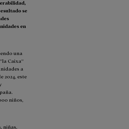
erabilidad,
resultado se
ades
unidades en
siendo una
 ”la Caixa”
unidades a
de 2024, este
y
spaña.
000 niños,
, niñas,