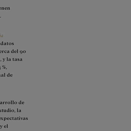
ienen
r.
ia
 datos
erca del 90
 y la tasa
 %,
nal de
arrollo de
tudio, la
expectativas
y el