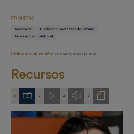
ETIQUETAS
Incorpora
Fundación Secretariado Gitano
Inserción sociolaboral
Última actualización:
27 enero 2026 | 09:22
Recursos
11
0
2
0
Imágenes
Videos
Audios
Notas
de
prensa