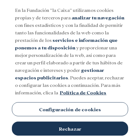
En la Fundación ”la Caixa” utilizamos cookies
propias y de terceros para
analizar tu navegación
Menu
con fines estadísticos y con la finalidad de permitir
tanto las funcionalidades de la web como la
prestación de los
servicios e información que
Social
Investigación y becas
Cultura
ponemos a tu disposición
y proporcionar una
mejor personalización de la web, así como para
crear un perfil elaborado a partir de tus hábitos de
navegación e intereses y poder
gestionar
espacios publicitarios
. Puedes aceptar, rechazar
o configurar las cookies a continuación. Para más
información, clica la
Política de Cookies
Configuración de cookies
Rufo Santiago, usuario del programa Incorpora de la Fundación
Rechazar
© Fundación ”la Caixa”
”la Caixa”.