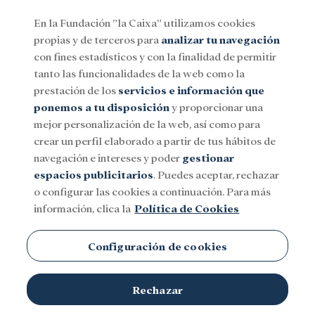
En la Fundación ”la Caixa” utilizamos cookies
propias y de terceros para
analizar tu navegación
Menu
con fines estadísticos y con la finalidad de permitir
tanto las funcionalidades de la web como la
prestación de los
servicios e información que
Social
Investigación y becas
Cultura
ponemos a tu disposición
y proporcionar una
mejor personalización de la web, así como para
crear un perfil elaborado a partir de tus hábitos de
navegación e intereses y poder
gestionar
espacios publicitarios
. Puedes aceptar, rechazar
o configurar las cookies a continuación. Para más
información, clica la
Política de Cookies
Configuración de cookies
Marc Rueda es camarero en el restaurante Gallito de
Rechazar
© Adrián Quiroga. Fundación ”la Caixa”
Barcelona.