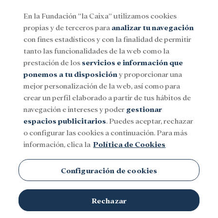
En la Fundación ”la Caixa” utilizamos cookies
propias y de terceros para
analizar tu navegación
Menu
con fines estadísticos y con la finalidad de permitir
tanto las funcionalidades de la web como la
prestación de los
servicios e información que
Social
Investigación y becas
Cultura
ponemos a tu disposición
y proporcionar una
mejor personalización de la web, así como para
crear un perfil elaborado a partir de tus hábitos de
navegación e intereses y poder
gestionar
espacios publicitarios
. Puedes aceptar, rechazar
Estudios religiosos
o configurar las cookies a continuación. Para más
información, clica la
Política de Cookies
No existen contenidos en esta categoría.
Configuración de cookies
Rechazar
TEMAS