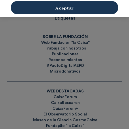
Aceptar
Social
Investigación y becas
Cultura
Etiquetas
SOBRE LA FUNDACIÓN
Web Fundación "la Caixa"
Trabaja con nosotros
Publicaciones
Reconocimientos
#PactoDigitalAEPD
Microdonativos
WEB DESTACADAS
CaixaForum
CaixaResearch
CaixaForum+
El Observatorio Social
Museo de la Ciencia CosmoCaixa
Fundação ”la Caixa”