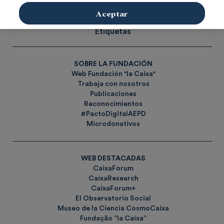
Aceptar
Social
Investigación y becas
Cultura
Etiquetas
SOBRE LA FUNDACIÓN
Web Fundación "la Caixa"
Trabaja con nosotros
Publicaciones
Reconocimientos
#PactoDigitalAEPD
Microdonativos
WEB DESTACADAS
CaixaForum
CaixaResearch
CaixaForum+
El Observatorio Social
Museo de la Ciencia CosmoCaixa
Fundação ”la Caixa”