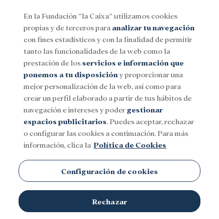
En la Fundación ”la Caixa” utilizamos cookies
propias y de terceros para
analizar tu navegación
Menu
con fines estadísticos y con la finalidad de permitir
tanto las funcionalidades de la web como la
prestación de los
servicios e información que
Social
Investigación y becas
Cultura
ponemos a tu disposición
y proporcionar una
mejor personalización de la web, así como para
crear un perfil elaborado a partir de tus hábitos de
navegación e intereses y poder
gestionar
espacios publicitarios
. Puedes aceptar, rechazar
Organizaciones de salud
o configurar las cookies a continuación. Para más
información, clica la
Política de Cookies
No existen contenidos en esta categoría.
Configuración de cookies
Rechazar
TEMAS