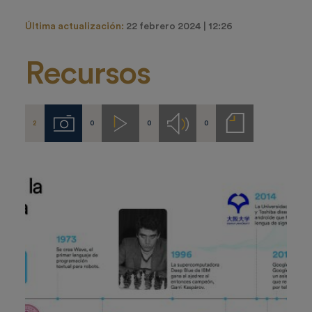
Última actualización:
22 febrero 2024 | 12:26
Recursos
2
0
0
0
Imágenes
Videos
Audios
Notas
de
prensa