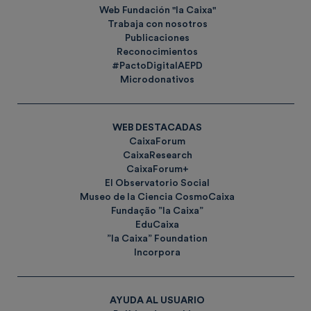
Web Fundación "la Caixa"
Trabaja con nosotros
Publicaciones
Reconocimientos
#PactoDigitalAEPD
Microdonativos
WEB DESTACADAS
CaixaForum
CaixaResearch
CaixaForum+
El Observatorio Social
Museo de la Ciencia CosmoCaixa
Fundação ”la Caixa”
EduCaixa
”la Caixa” Foundation
Incorpora
AYUDA AL USUARIO