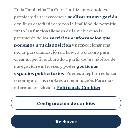
En la Fundación ”la Caixa” utilizamos cookies
propias y de terceros para
analizar tu navegación
Menu
con fines estadísticos y con la finalidad de permitir
tanto las funcionalidades de la web como la
prestación de los
servicios e información que
Social
Investigación y becas
Cultura
ponemos a tu disposición
y proporcionar una
mejor personalización de la web, así como para
crear un perfil elaborado a partir de tus hábitos de
navegación e intereses y poder
gestionar
espacios publicitarios
. Puedes aceptar, rechazar
o configurar las cookies a continuación. Para más
información, clica la
Política de Cookies
Configuración de cookies
Ilustración de un futuro donde las inteligencias artificiales se
Rechazar
© Fundación ”la Caixa”
confunden con los seres humanos.