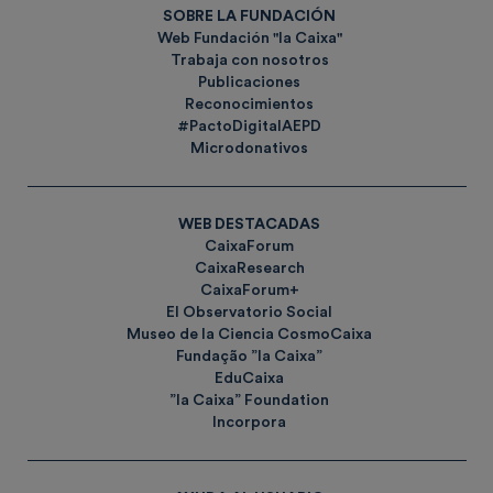
SOBRE LA FUNDACIÓN
Web Fundación "la Caixa"
Trabaja con nosotros
Publicaciones
Reconocimientos
#PactoDigitalAEPD
Microdonativos
WEB DESTACADAS
CaixaForum
CaixaResearch
CaixaForum+
El Observatorio Social
Museo de la Ciencia CosmoCaixa
Fundação ”la Caixa”
EduCaixa
”la Caixa” Foundation
Incorpora