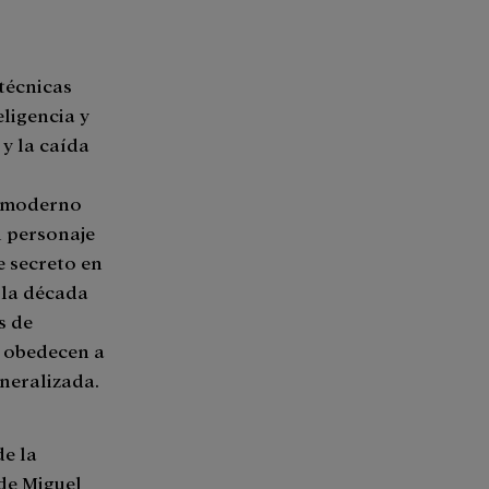
 técnicas
eligencia y
 y la caída
a moderno
l personaje
e secreto en
 la década
s de
o obedecen a
eneralizada.
de la
 de Miguel