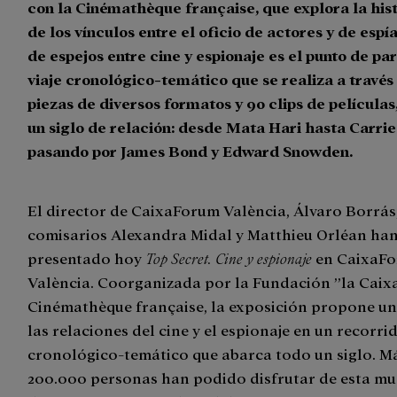
con la Cinémathèque française, que explora la hist
de los vínculos entre el oficio de actores y de espía
de espejos entre cine y espionaje es el punto de pa
viaje cronológico-temático que se realiza a través
piezas de diversos formatos y 90 clips de película
un siglo de relación: desde Mata Hari hasta Carri
pasando por James Bond y Edward Snowden.
El director de CaixaForum València, Álvaro Borrás,
comisarios Alexandra Midal y Matthieu Orléan ha
presentado hoy
Top Secret. Cine y espionaje
en CaixaF
València. Coorganizada por la Fundación ”la Caixa
Cinémathèque française, la exposición propone un 
las relaciones del cine y el espionaje en un recorri
cronológico-temático que abarca todo un siglo. M
200.000 personas han podido disfrutar de esta mu