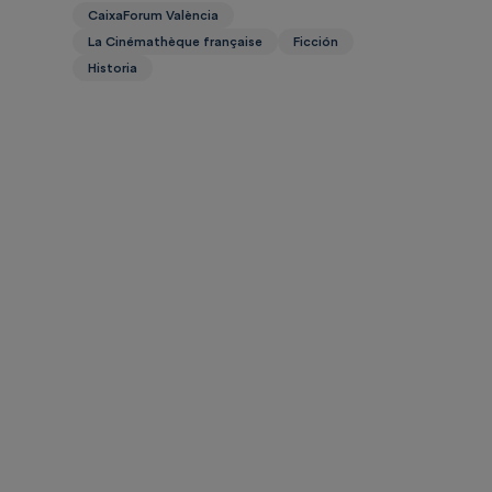
CaixaForum València
La Cinémathèque française
Ficción
Historia