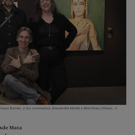
©
Álvaro Borrás, y los comisarios Alexandra Midal y Matthieu Orléan.
esde Mata