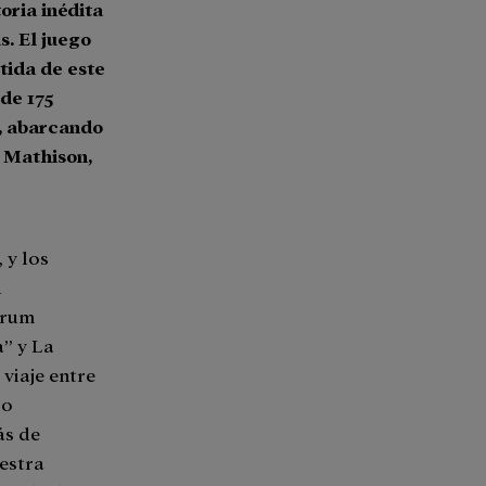
oria inédita
s. El juego
rtida de este
 de 175
s, abarcando
e Mathison,
 y los
n
orum
” y La
viaje entre
do
ás de
estra