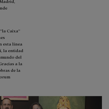
 Madrid,
onde
”la Caixa”
nes
n esta línea
, la entidad
l mundo del
Gracias a la
bras de la
Forum