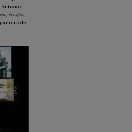
e Antonio
bo, el espía
,
spañoles de