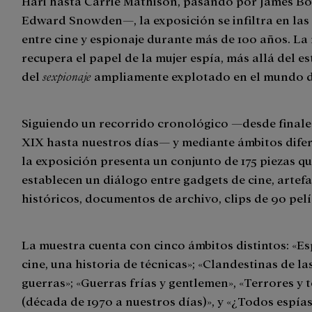
Hari hasta Carrie Mathison, pasando por James B
Edward Snowden—, la exposición se infiltra en las
entre cine y espionaje durante más de 100 años. La
recupera el papel de la mujer espía, más allá del e
del
sexpionaje
ampliamente explotado en el mundo d
Siguiendo un recorrido cronológico —desde finales
XIX hasta nuestros días— y mediante ámbitos dife
la exposición presenta un conjunto de 175 piezas q
establecen un diálogo entre gadgets de cine, artef
históricos, documentos de archivo, clips de 90 pel
La muestra cuenta con cinco ámbitos distintos: «Es
cine, una historia de técnicas»; «Clandestinas de l
guerras»; «Guerras frías y gentlemen», «Terrores y 
(década de 1970 a nuestros días)», y «¿Todos espías