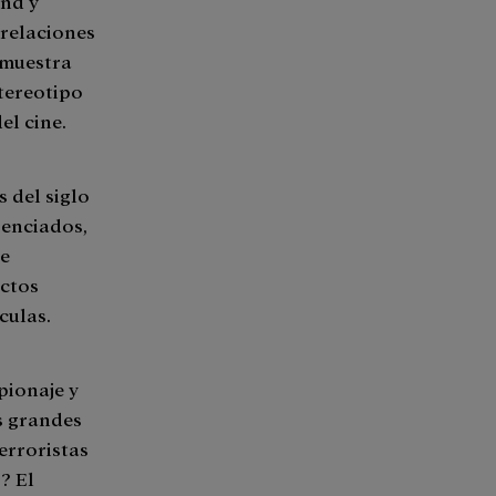
ond y
 relaciones
 muestra
stereotipo
el cine.
 del siglo
renciados,
ue
actos
ículas.
pionaje y
as grandes
terroristas
? El