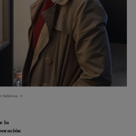
©
 València.
e la
aboración