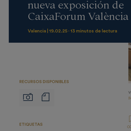
nueva exposición de
CaixaForum València
Valencia
19.02.25
13 minutos de lectura
RECURSOS DISPONIBLES
V
Notas
Imágenes
F
de
prensa
ETIQUETAS