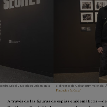
exandra Midal y Matthieu Orléan en la
El director de CaixaForum València, 
Fundación "la Caixa"
A través de las figuras de espías emblemáticos —d