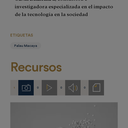
investigadora especializada en el impacto
de la tecnología en la sociedad
ETIQUETAS
Palau Macaya
Recursos
1
0
0
0
Imágenes
Videos
Audios
Notas
de
prensa