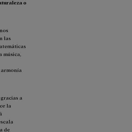
aturaleza o
 nos
n las
matemáticas
a música,
a armonía
gracias a
or la
á
escala
a de