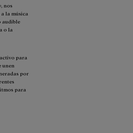
o
, nos
 a la música
 audible
a o la
activo para
e unen
eneradas por
erentes
ritmos para