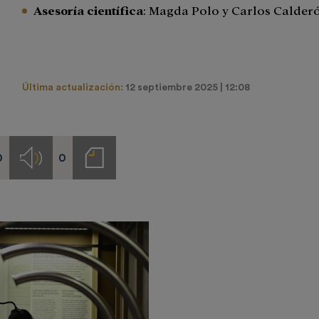
Asesoría científica
: Magda Polo y Carlos Calder
Última actualización:
12 septiembre 2025 | 12:08
0
0
s
Audios
Notas
de
prensa