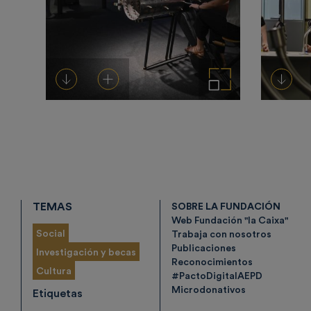
Descargar
Añadir al carrito
Ampliar imagen
Desca
TEMAS
SOBRE LA FUNDACIÓN
Web Fundación "la Caixa"
Social
Trabaja con nosotros
Publicaciones
Investigación y becas
Reconocimientos
Cultura
#PactoDigitalAEPD
Microdonativos
Etiquetas