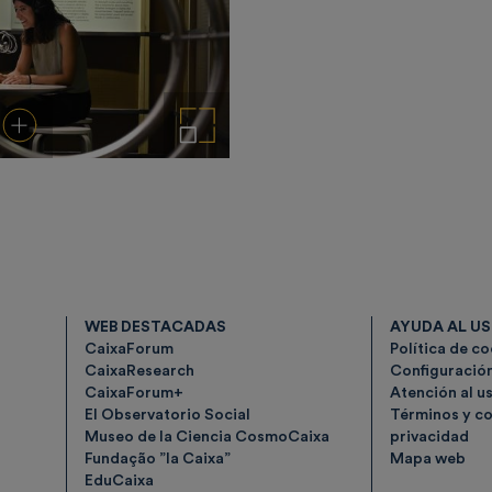
rgar
Añadir al carrito
Ampliar imagen
WEB DESTACADAS
AYUDA AL U
CaixaForum
Política de c
CaixaResearch
Configuració
CaixaForum+
Atención al u
El Observatorio Social
Términos y co
Museo de la Ciencia CosmoCaixa
privacidad
Fundação ”la Caixa”
Mapa web
EduCaixa