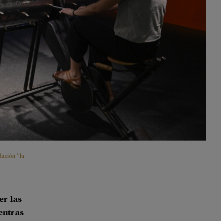
ación ”la
er las
entras