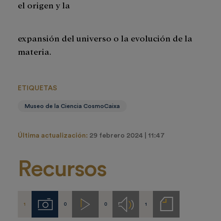
el origen y la
expansión del universo o la evolución de la
materia.
ETIQUETAS
Museo de la Ciencia CosmoCaixa
Última actualización:
29 febrero 2024 | 11:47
Recursos
1
0
0
1
Imágenes
Videos
Audios
Notas
de