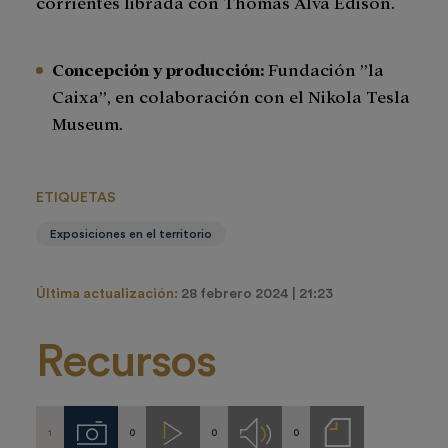
corrientes librada con Thomas Alva Edison.
Concepción y producción:
Fundación ”la
Caixa”, en colaboración con el Nikola Tesla
Museum.
ETIQUETAS
Exposiciones en el territorio
Última actualización:
28 febrero 2024 | 21:23
Recursos
1
0
0
0
Imágenes
Videos
Audios
Notas