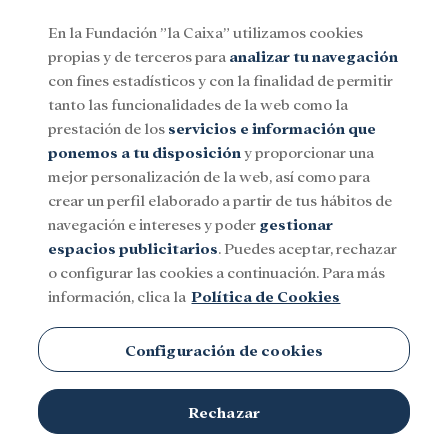
En la Fundación ”la Caixa” utilizamos cookies
propias y de terceros para
analizar tu navegación
Menu
con fines estadísticos y con la finalidad de permitir
tanto las funcionalidades de la web como la
prestación de los
servicios e información que
Social
Investigación y becas
Cultura
ponemos a tu disposición
y proporcionar una
mejor personalización de la web, así como para
crear un perfil elaborado a partir de tus hábitos de
Lingüística
navegación e intereses y poder
gestionar
espacios publicitarios
. Puedes aceptar, rechazar
o configurar las cookies a continuación. Para más
información, clica la
Política de Cookies
Configuración de cookies
TEMAS
Rechazar
Social
Investigación y becas
Cultura