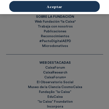
Etiquetas
Aceptar
SOBRE LA FUNDACIÓN
Web Fundación "la Caixa"
Trabaja con nosotros
Publicaciones
Reconocimientos
#PactoDigitalAEPD
Microdonativos
WEB DESTACADAS
CaixaForum
CaixaResearch
CaixaForum+
El Observatorio Social
Museo de la Ciencia CosmoCaixa
Fundação ”la Caixa”
EduCaixa
”la Caixa” Foundation
Incorpora