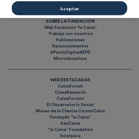
Etiquetas
Aceptar
SOBRE LA FUNDACIÓN
Web Fundación "la Caixa"
Trabaja con nosotros
Publicaciones
Reconocimientos
#PactoDigitalAEPD
Microdonativos
WEB DESTACADAS
CaixaForum
CaixaResearch
CaixaForum+
El Observatorio Social
Museo de la Ciencia CosmoCaixa
Fundação ”la Caixa”
EduCaixa
”la Caixa” Foundation
Incorpora