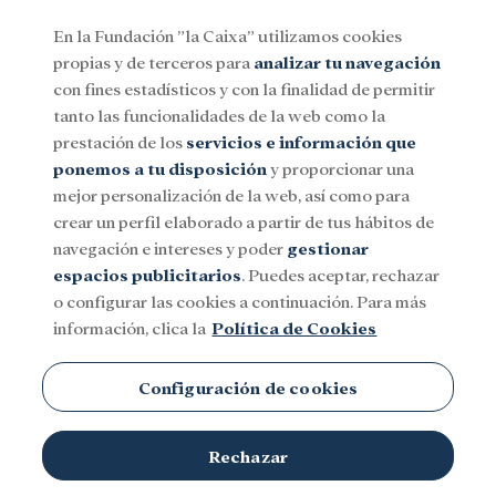
En la Fundación ”la Caixa” utilizamos cookies
propias y de terceros para
analizar tu navegación
Menu
con fines estadísticos y con la finalidad de permitir
tanto las funcionalidades de la web como la
prestación de los
servicios e información que
Social
Investigación y becas
Cultura
ponemos a tu disposición
y proporcionar una
mejor personalización de la web, así como para
crear un perfil elaborado a partir de tus hábitos de
Juegos
navegación e intereses y poder
gestionar
espacios publicitarios
. Puedes aceptar, rechazar
o configurar las cookies a continuación. Para más
información, clica la
Política de Cookies
Configuración de cookies
TEMAS
Rechazar
Social
Investigación y becas
Cultura